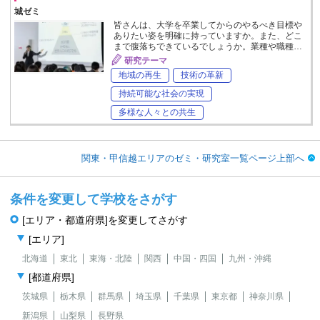
城ゼミ
皆さんは、大学を卒業してからのやるべき目標や
ありたい姿を明確に持っていますか。また、どこ
まで腹落ちできているでしょうか。業種や職種…
研究テーマ
地域の再生
技術の革新
持続可能な社会の実現
多様な人々との共生
関東・甲信越エリアのゼミ・研究室一覧ページ上部へ
条件を変更して学校をさがす
[エリア・都道府県]を変更してさがす
[エリア]
北海道
東北
東海・北陸
関西
中国・四国
九州・沖縄
[都道府県]
茨城県
栃木県
群馬県
埼玉県
千葉県
東京都
神奈川県
新潟県
山梨県
長野県