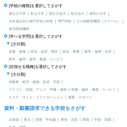
[学校の種類]を選択してさがす
国公立大学
私立大学
国公立短大
私立短大
海外の大学
文科省以外の省庁所管の学校
専門学校
その他教育機関（スクール）
留学関係機関
[学べる学問]を選択してさがす
[大分類]
栄養・食物
経済・経営・商学
総合・教養
数学・物理・化学
医学・歯学・薬学・看護・リハビリ
[目指せる職種]を選択してさがす
[大分類]
自動車・航空・船舶・鉄道・宇宙
マスコミ・芸能・アニメ・声優・漫画
医療・歯科・看護・リハビリ
エステ・ネイル・リラクゼーション
健康・スポーツ
資料・願書請求できる学校をさがす
北海道
東北
関東・甲信越
東海・北陸
関西
中国・四国