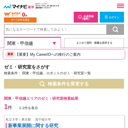
0
資料請求
カート
件
会員登録
ログイン
（無料）
カートの中を見る
まとめて資料・願書を請求する
【重要】My CareerIDへの移行のご案内
重要
ゼミ・研究室をさがす
検索条件：
関東・甲信越、ロボットのゼミ・研究室一覧
検索条件を変更する
関東・甲信越エリアのゼミ・研究室検索結果
1
件
1-1件を表示
私立大学｜東京都
高千穂大学
新事業展開に関する研究