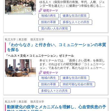
ゆる人々（病気や障害の有無、年代、人種、ジェ
ンダー等を越えた）に健康かつ幸福を感じるこ…
研究テーマ
地域の再生
健康な生活の実現
技術の革新
多様な人々との共生
質の高い人生の実現
私立大学｜東京都
順天堂大学
「わからなさ」と付き合い、コミュニケーションの本質
を探る
「ヘルス × 文化 × コミュニケーション」ゼミナール
本ゼミナールでは、「面倒くさい思考」を推奨し
ます。それはゼミの研究対象が「コミュニケーシ
ョン」であるためです。私たちはコミュニケー…
研究テーマ
地域の再生
健康な生活の実現
技術の革新
持続可能な社会の実現
多様な人々との共生
私立大学｜東京都
順天堂大学
動脈硬化の疫学とメカニズムを理解し、心血管疾患の予