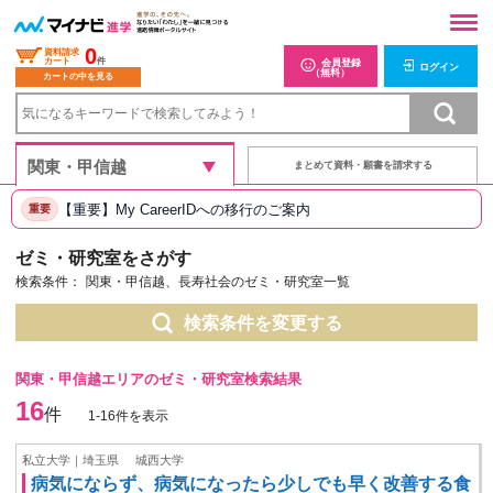
0
資料請求
カート
件
会員登録
ログイン
（無料）
カートの中を見る
まとめて資料・願書を請求する
【重要】My CareerIDへの移行のご案内
重要
ゼミ・研究室をさがす
検索条件：
関東・甲信越、長寿社会のゼミ・研究室一覧
検索条件を変更する
関東・甲信越エリアのゼミ・研究室検索結果
16
件
1-16件を表示
私立大学｜埼玉県
城西大学
病気にならず、病気になったら少しでも早く改善する食