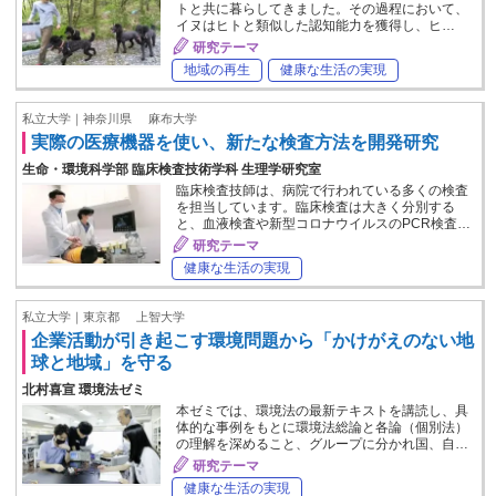
トと共に暮らしてきました。その過程において、
イヌはヒトと類似した認知能力を獲得し、ヒ…
研究テーマ
地域の再生
健康な生活の実現
私立大学｜神奈川県
麻布大学
実際の医療機器を使い、新たな検査方法を開発研究
生命・環境科学部 臨床検査技術学科 生理学研究室
臨床検査技師は、病院で行われている多くの検査
を担当しています。臨床検査は大きく分別する
と、血液検査や新型コロナウイルスのPCR検査…
研究テーマ
健康な生活の実現
私立大学｜東京都
上智大学
企業活動が引き起こす環境問題から「かけがえのない地
球と地域」を守る
北村喜宣 環境法ゼミ
本ゼミでは、環境法の最新テキストを講読し、具
体的な事例をもとに環境法総論と各論（個別法）
の理解を深めること、グループに分かれ国、自…
研究テーマ
健康な生活の実現