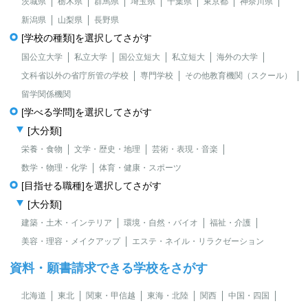
茨城県
栃木県
群馬県
埼玉県
千葉県
東京都
神奈川県
新潟県
山梨県
長野県
[学校の種類]を選択してさがす
国公立大学
私立大学
国公立短大
私立短大
海外の大学
文科省以外の省庁所管の学校
専門学校
その他教育機関（スクール）
留学関係機関
[学べる学問]を選択してさがす
[大分類]
栄養・食物
文学・歴史・地理
芸術・表現・音楽
数学・物理・化学
体育・健康・スポーツ
[目指せる職種]を選択してさがす
[大分類]
建築・土木・インテリア
環境・自然・バイオ
福祉・介護
美容・理容・メイクアップ
エステ・ネイル・リラクゼーション
資料・願書請求できる学校をさがす
北海道
東北
関東・甲信越
東海・北陸
関西
中国・四国