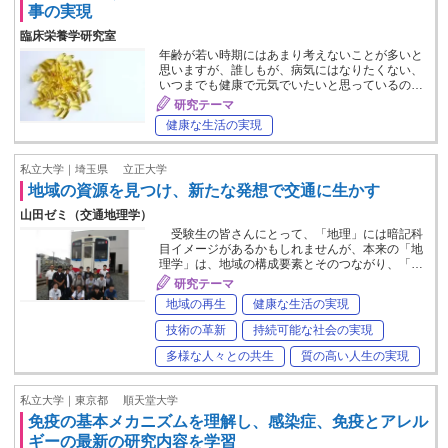
事の実現
臨床栄養学研究室
年齢が若い時期にはあまり考えないことが多いと
思いますが、誰しもが、病気にはなりたくない、
いつまでも健康で元気でいたいと思っているの…
研究テーマ
健康な生活の実現
私立大学｜埼玉県
立正大学
地域の資源を見つけ、新たな発想で交通に生かす
山田ゼミ（交通地理学）
受験生の皆さんにとって、「地理」には暗記科
目イメージがあるかもしれませんが、本来の「地
理学」は、地域の構成要素とそのつながり、「…
研究テーマ
地域の再生
健康な生活の実現
技術の革新
持続可能な社会の実現
多様な人々との共生
質の高い人生の実現
私立大学｜東京都
順天堂大学
免疫の基本メカニズムを理解し、感染症、免疫とアレル
ギーの最新の研究内容を学習