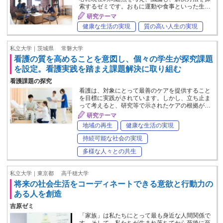
索するゼミです。おもに運動や食事といった生…
研究テーマ
健康な生活の実現
質の高い人生の実現
私立大学｜茨城県
常磐大学
看護の質を高めることを意図し、個々の学生が探究課題
を設定。看護実践を踏まえ課題解決に取り組む
看護課題の探究
看護は、対象にとって最善のケアを提供すること
を目標に実践がされています。しかし、立ち止ま
って考えると、研究等で示されたケアの根拠が…
研究テーマ
地域の再生
健康な生活の実現
持続可能な社会の実現
多様な人々との共生
私立大学｜東京都
高千穂大学
将来の社会生活をコーディネートできる意欲と行動力の
ある人を創造
吉原ゼミ
「家族」は私たちにとって最も身近な人間関係で