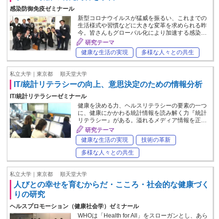
感染防御免疫ゼミナール
新型コロナウイルスが猛威を振るい、これまでの
生活様式や習慣などに大きな変革を求められる昨
今。皆さんもグローバル化により加速する感染…
研究テーマ
健康な生活の実現
多様な人々との共生
私立大学｜東京都
順天堂大学
IT/統計リテラシーの向上、意思決定のための情報分析
IT/統計リテラシーゼミナール
健康を決める力、ヘルスリテラシーの要素の一つ
に、健康にかかわる統計情報を読み解く力『統計
リテラシー』がある。溢れるメディア情報を正…
研究テーマ
健康な生活の実現
技術の革新
多様な人々との共生
私立大学｜東京都
順天堂大学
人びとの幸せを育むからだ・こころ・社会的な健康づく
りの研究
ヘルスプロモーション（健康社会学）ゼミナール
WHOは「Health for All」をスローガンとし、あら