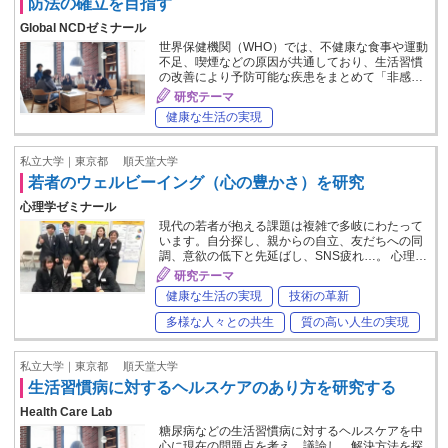
防法の確立を目指す
Global NCDゼミナール
世界保健機関（WHO）では、不健康な食事や運動
不足、喫煙などの原因が共通しており、生活習慣
の改善により予防可能な疾患をまとめて「非感…
研究テーマ
健康な生活の実現
私立大学｜東京都
順天堂大学
若者のウェルビーイング（心の豊かさ）を研究
心理学ゼミナール
現代の若者が抱える課題は複雑で多岐にわたって
います。自分探し、親からの自立、友だちへの同
調、意欲の低下と先延ばし、SNS疲れ…。 心理…
研究テーマ
健康な生活の実現
技術の革新
多様な人々との共生
質の高い人生の実現
私立大学｜東京都
順天堂大学
生活習慣病に対するヘルスケアのあり方を研究する
Health Care Lab
糖尿病などの生活習慣病に対するヘルスケアを中
心に現在の問題点を考え、議論し、解決方法を探