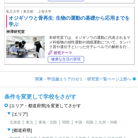
私立大学｜東京都
上智大学
オジギソウと骨再生: 生物の運動の基礎から応用までを
学ぶ
神澤研究室
本研究室では、オジギソウの運動に代表されるマ
メ科植物の傾性運動や就眠運動について、タンパ
ク質や遺伝子といった分子レベルでの解析を行…
研究テーマ
健康な生活の実現
関東・甲信越エリアのゼミ・研究室一覧ページ上部へ
条件を変更して学校をさがす
[エリア・都道府県]を変更してさがす
[エリア]
北海道
東北
東海・北陸
関西
中国・四国
九州・沖縄
[都道府県]