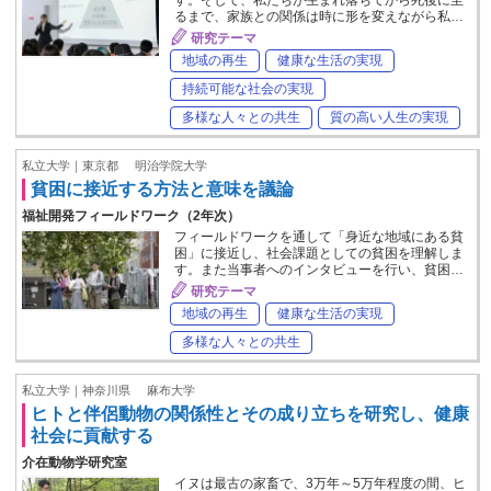
す。そして、私たちが生まれ落ちてから死後に至
るまで、家族との関係は時に形を変えながら私…
研究テーマ
地域の再生
健康な生活の実現
持続可能な社会の実現
多様な人々との共生
質の高い人生の実現
私立大学｜東京都
明治学院大学
貧困に接近する方法と意味を議論
福祉開発フィールドワーク（2年次）
フィールドワークを通して「身近な地域にある貧
困」に接近し、社会課題としての貧困を理解しま
す。また当事者へのインタビューを行い、貧困…
研究テーマ
地域の再生
健康な生活の実現
多様な人々との共生
私立大学｜神奈川県
麻布大学
ヒトと伴侶動物の関係性とその成り立ちを研究し、健康
社会に貢献する
介在動物学研究室
イヌは最古の家畜で、3万年～5万年程度の間、ヒ