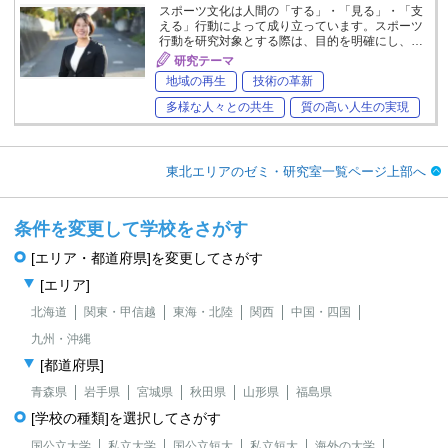
スポーツ文化は人間の「する」・「見る」・「支
える」行動によって成り立っています。スポーツ
行動を研究対象とする際は、目的を明確にし、…
研究テーマ
地域の再生
技術の革新
多様な人々との共生
質の高い人生の実現
東北エリアのゼミ・研究室一覧ページ上部へ
条件を変更して学校をさがす
[エリア・都道府県]を変更してさがす
[エリア]
北海道
関東・甲信越
東海・北陸
関西
中国・四国
九州・沖縄
[都道府県]
青森県
岩手県
宮城県
秋田県
山形県
福島県
[学校の種類]を選択してさがす
国公立大学
私立大学
国公立短大
私立短大
海外の大学