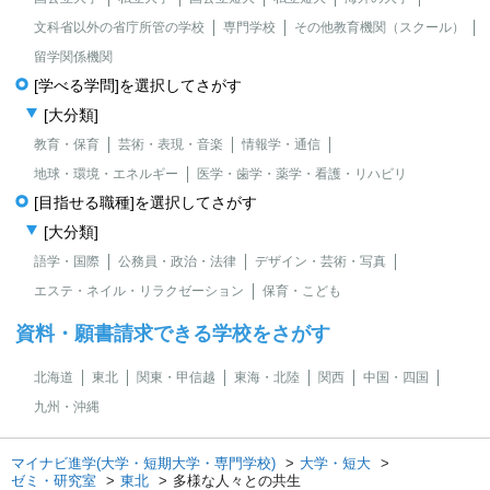
文科省以外の省庁所管の学校
専門学校
その他教育機関（スクール）
留学関係機関
[学べる学問]を選択してさがす
[大分類]
教育・保育
芸術・表現・音楽
情報学・通信
地球・環境・エネルギー
医学・歯学・薬学・看護・リハビリ
[目指せる職種]を選択してさがす
[大分類]
語学・国際
公務員・政治・法律
デザイン・芸術・写真
エステ・ネイル・リラクゼーション
保育・こども
資料・願書請求できる学校をさがす
北海道
東北
関東・甲信越
東海・北陸
関西
中国・四国
九州・沖縄
マイナビ進学(大学・短期大学・専門学校)
大学・短大
ゼミ・研究室
東北
多様な人々との共生