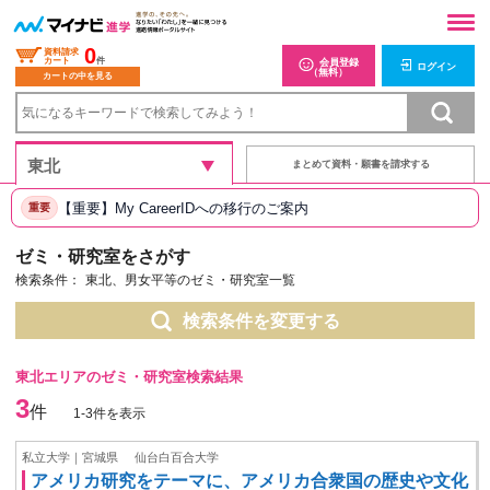
0
資料請求
カート
件
会員登録
ログイン
（無料）
カートの中を見る
まとめて資料・願書を請求する
【重要】My CareerIDへの移行のご案内
重要
ゼミ・研究室をさがす
検索条件：
東北、男女平等のゼミ・研究室一覧
検索条件を変更する
東北エリアのゼミ・研究室検索結果
3
件
1-3件を表示
私立大学｜宮城県
仙台白百合大学
アメリカ研究をテーマに、アメリカ合衆国の歴史や文化