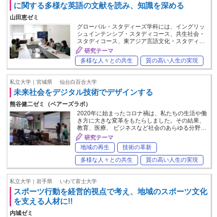
に関する多様な英語の文献を読み、知識を深める
山田恵ゼミ
グローバル・スタディーズ学科には、イングリッ
シュインテンシブ・スタディコース、共生社会・
スタディコース、東アジア言語文化・スタディ…
研究テーマ
多様な人々との共生
質の高い人生の実現
私立大学｜宮城県
仙台白百合大学
未来社会をデジタル技術でデザインする
熊谷健二ゼミ（ベアーズラボ）
2020年に始まったコロナ禍は、私たちの生活や働
き方に大きな変革をもたらしました。その結果、
教育、医療、 ビジネスなど社会のあらゆる分野…
研究テーマ
地域の再生
技術の革新
多様な人々との共生
質の高い人生の実現
私立大学｜岩手県
いわて富士大学
スポーツ行動を経営的視点で考え、地域のスポーツ文化
を支える人材に!!
内城ゼミ