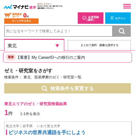
0
資料請求
カート
件
会員登録
ログイン
（無料）
カートの中を見る
まとめて資料・願書を請求する
【重要】My CareerIDへの移行のご案内
重要
ゼミ・研究室をさがす
検索条件：
東北、貿易摩擦のゼミ・研究室一覧
検索条件を変更する
東北エリアのゼミ・研究室検索結果
1
件
1-1件を表示
私立大学｜岩手県
いわて富士大学
ビジネスの世界共通語を手にしよう