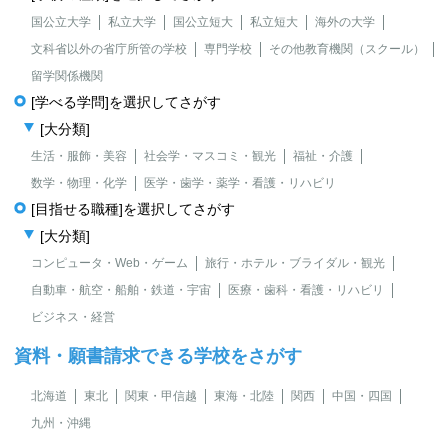
国公立大学
私立大学
国公立短大
私立短大
海外の大学
文科省以外の省庁所管の学校
専門学校
その他教育機関（スクール）
留学関係機関
[学べる学問]を選択してさがす
[大分類]
生活・服飾・美容
社会学・マスコミ・観光
福祉・介護
数学・物理・化学
医学・歯学・薬学・看護・リハビリ
[目指せる職種]を選択してさがす
[大分類]
コンピュータ・Web・ゲーム
旅行・ホテル・ブライダル・観光
自動車・航空・船舶・鉄道・宇宙
医療・歯科・看護・リハビリ
ビジネス・経営
資料・願書請求できる学校をさがす
北海道
東北
関東・甲信越
東海・北陸
関西
中国・四国
九州・沖縄