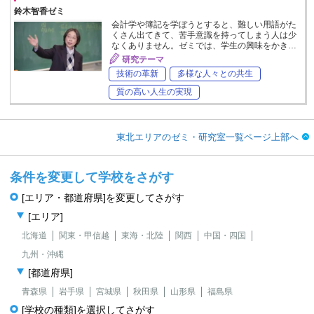
鈴木智香ゼミ
会計学や簿記を学ぼうとすると、難しい用語がた
くさん出てきて、苦手意識を持ってしまう人は少
なくありません。ゼミでは、学生の興味をかき…
研究テーマ
技術の革新
多様な人々との共生
質の高い人生の実現
東北エリアのゼミ・研究室一覧ページ上部へ
条件を変更して学校をさがす
[エリア・都道府県]を変更してさがす
[エリア]
北海道
関東・甲信越
東海・北陸
関西
中国・四国
九州・沖縄
[都道府県]
青森県
岩手県
宮城県
秋田県
山形県
福島県
[学校の種類]を選択してさがす