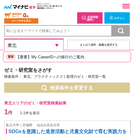
0
資料請求
カート
件
会員登録
ログイン
（無料）
カートの中を見る
まとめて資料・願書を請求する
【重要】My CareerIDへの移行のご案内
重要
ゼミ・研究室をさがす
検索条件：
東北、プラスティックゴミ処理のゼミ・研究室一覧
検索条件を変更する
東北エリアのゼミ・研究室検索結果
1
件
1-1件を表示
私立大学｜宮城県
仙台白百合大学
SDGsを意識した造形活動と児童文化財で育む実践力を