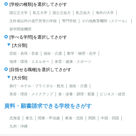
[学校の種類]を選択してさがす
国公立大学
私立大学
国公立短大
私立短大
海外の大学
文科省以外の省庁所管の学校
専門学校
その他教育機関（スクール）
留学関係機関
[学べる学問]を選択してさがす
[大分類]
芸術・表現・音楽
福祉・介護
数学・物理・化学
地球・環境・エネルギー
体育・健康・スポーツ
[目指せる職種]を選択してさがす
[大分類]
旅行・ホテル・ブライダル・観光
福祉・介護
美容・理容・メイクアップ
食・栄養・調理・製菓
ビジネス・経営
資料・願書請求できる学校をさがす
北海道
東北
関東・甲信越
東海・北陸
関西
中国・四国
九州・沖縄