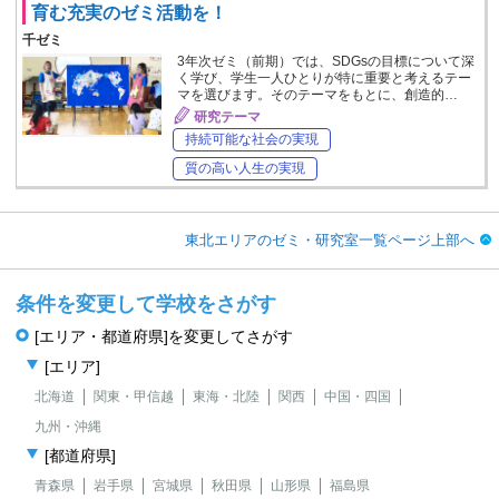
育む充実のゼミ活動を！
千ゼミ
3年次ゼミ（前期）では、SDGsの目標について深
く学び、学生一人ひとりが特に重要と考えるテー
マを選びます。そのテーマをもとに、創造的…
研究テーマ
持続可能な社会の実現
質の高い人生の実現
東北エリアのゼミ・研究室一覧ページ上部へ
条件を変更して学校をさがす
[エリア・都道府県]を変更してさがす
[エリア]
北海道
関東・甲信越
東海・北陸
関西
中国・四国
九州・沖縄
[都道府県]
青森県
岩手県
宮城県
秋田県
山形県
福島県