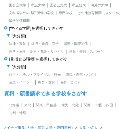
国公立大学
私立大学
国公立短大
私立短大
海外の大学
文科省以外の省庁所管の学校
専門学校
その他教育機関（スクール）
留学関係機関
[学べる学問]を選択してさがす
[大分類]
法律・政治
経済・経営・商学
国際・国際関係
医学・歯学・薬学・看護・リハビリ
体育・健康・スポーツ
[目指せる職種]を選択してさがす
[大分類]
旅行・ホテル・ブライダル・観光
環境・自然・バイオ
音楽・イベント
教育・文化
保育・こども
資料・願書請求できる学校をさがす
北海道
東北
関東・甲信越
東海・北陸
関西
中国・四国
九州・沖縄
マイナビ進学(大学・短期大学・専門学校)
大学・短大