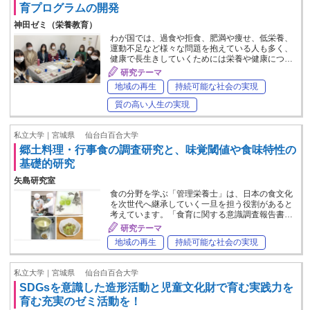
育プログラムの開発
神田ゼミ（栄養教育）
わが国では、過食や拒食、肥満や痩せ、低栄養、
運動不足など様々な問題を抱えている人も多く、
健康で長生きしていくためには栄養や健康につ…
研究テーマ
地域の再生
持続可能な社会の実現
質の高い人生の実現
私立大学｜宮城県
仙台白百合大学
郷土料理・行事食の調査研究と、味覚閾値や食味特性の
基礎的研究
矢島研究室
食の分野を学ぶ「管理栄養士」は、日本の食文化
を次世代へ継承していく一旦を担う役割があると
考えています。「食育に関する意識調査報告書…
研究テーマ
地域の再生
持続可能な社会の実現
私立大学｜宮城県
仙台白百合大学
SDGsを意識した造形活動と児童文化財で育む実践力を
育む充実のゼミ活動を！