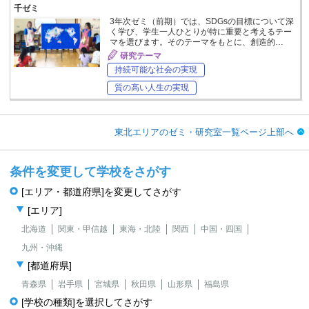
千ゼミ
3年次ゼミ（前期）では、SDGsの目標について深
く学び、学生一人ひとりが特に重要と考えるテー
マを選びます。そのテーマをもとに、創造的…
研究テーマ
持続可能な社会の実現
質の高い人生の実現
東北エリアのゼミ・研究室一覧ページ上部へ
条件を変更して学校をさがす
[エリア・都道府県]を変更してさがす
[エリア]
北海道
関東・甲信越
東海・北陸
関西
中国・四国
九州・沖縄
[都道府県]
青森県
岩手県
宮城県
秋田県
山形県
福島県
[学校の種類]を選択してさがす