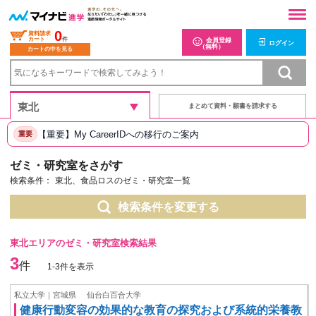
0
資料請求
カート
件
会員登録
ログイン
（無料）
カートの中を見る
まとめて資料・願書を請求する
【重要】My CareerIDへの移行のご案内
重要
ゼミ・研究室をさがす
検索条件：
東北、食品ロスのゼミ・研究室一覧
検索条件を変更する
東北エリアのゼミ・研究室検索結果
3
件
1-3件を表示
私立大学｜宮城県
仙台白百合大学
健康行動変容の効果的な教育の探究および系統的栄養教