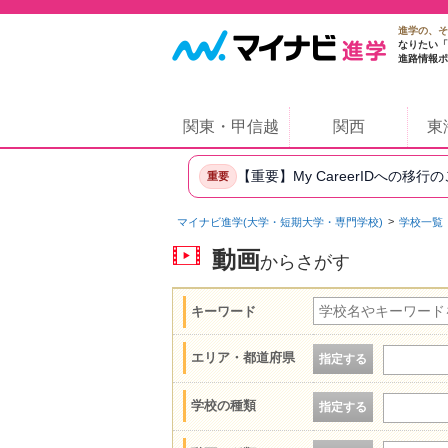
進学の、そ
なりたい「
進路情報ポ
関東・甲信越
関西
東
【重要】My CareerIDへの移行
重要
マイナビ進学(大学・短期大学・専門学校)
学校一覧
動画
からさがす
キーワード
エリア・都道府県
指定する
学校の種類
指定する