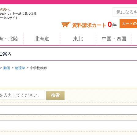
の先へ。
わたし」を一緒に見つける
ータルサイト
0
カートの
資料請求カート
件
海・北陸
北海道
東北
中国・四国
のご案内
動画
物理学
中学校教師