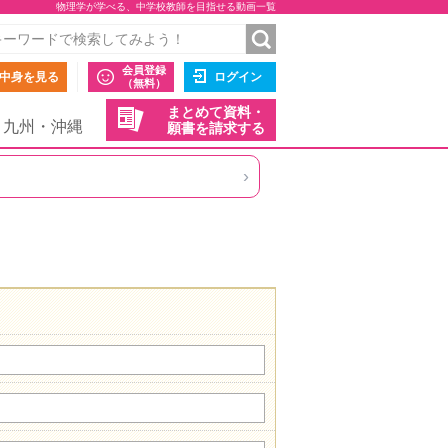
物理学が学べる、中学校教師を目指せる動画一覧
会員登録
中身を見る
ログイン
（無料）
まとめて資料・
九州・沖縄
願書を請求する
›