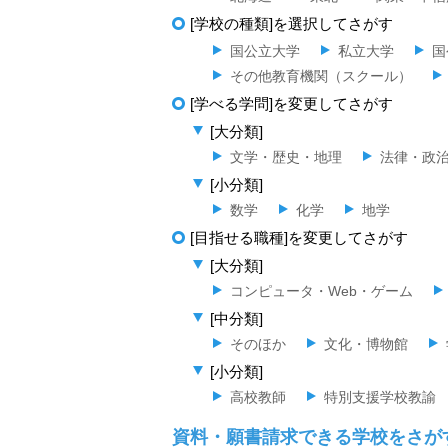
[学校の種類]を選択してさがす
国公立大学
私立大学
国
その他教育機関（スクール）
[学べる学問]を変更してさがす
[大分類]
文学・歴史・地理
法律・政
[小分類]
数学
化学
地学
[目指せる職種]を変更してさがす
[大分類]
コンピュータ・Web・ゲーム
[中分類]
そのほか
文化・博物館
[小分類]
高校教師
特別支援学校教諭
資料・願書請求できる学校をさが