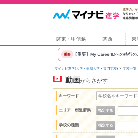
進学の、そ
なりたい「
進路情報ポ
関東・甲信越
関西
東
【重要】My CareerIDへの移行
重要
マイナビ進学(大学・短期大学・専門学校)
学校一覧
動画
からさがす
キーワード
エリア・都道府県
指定する
学校の種類
指定する