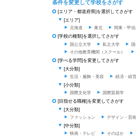
条件を変更して学校をさがす
[エリア・都道府県]を選択してさがす
[エリア]
北海道
東北
関東・甲信
[学校の種類]を選択してさがす
国公立大学
私立大学
国
その他教育機関（スクール）
[学べる学問]を変更してさがす
[大分類]
生活・服飾・美容
経済・経
[小分類]
国際文化学
国際貿易学
[目指せる職種]を変更してさがす
[大分類]
ファッション
デザイン・芸
[中分類]
映画・テレビ
そのほか