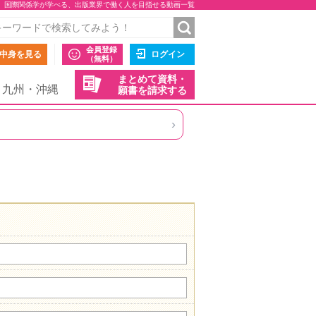
国際関係学が学べる、出版業界で働く人を目指せる動画一覧
会員登録
中身を見る
ログイン
（無料）
まとめて資料・
九州・沖縄
願書を請求する
›