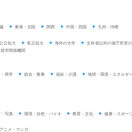
越
東海・北陸
関西
中国・四国
九州・沖縄
公立短大
私立短大
海外の大学
文科省以外の省庁所管の
留学関係機関
営・商学
総合・教養
福祉・介護
地球・環境・エネルギ
術・写真
環境・自然・バイオ
教育・文化
健康・スポー
アニメ・マンガ