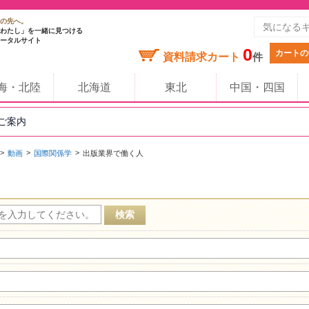
の先へ。
わたし」を一緒に見つける
ータルサイト
0
カートの
資料請求カート
件
海・北陸
北海道
東北
中国・四国
のご案内
動画
国際関係学
出版業界で働く人