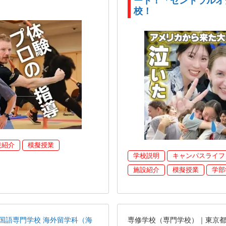
ート！「セントラルオ
校！
設紹介
模擬授業
学校説明
キャンパスライフ
施設紹介
模擬授業
学部
国語専門学校 海外留学科（海
専修学校（専門学校）｜東京