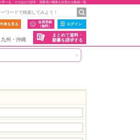
が学べる、そのほかの語学・国際系の職業を目指せる動画一覧
会員登録
中身を見る
ログイン
（無料）
まとめて資料・
九州・沖縄
願書を請求する
›