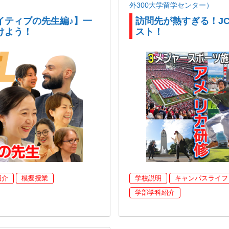
外300大学留学センター）
イティブの先生編♪】一
訪問先が熱すぎる！J
けよう！
スト！
紹介
模擬授業
学校説明
キャンパスライフ
学部学科紹介