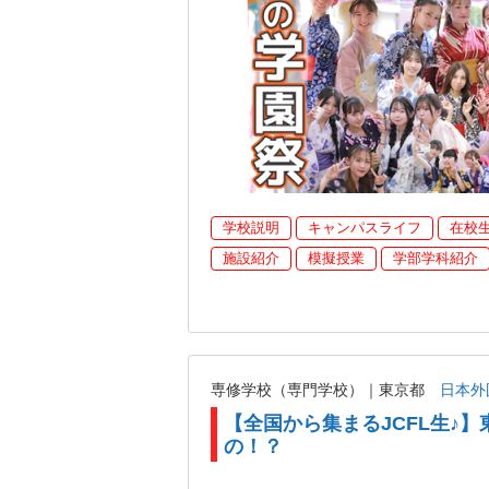
学校説明
キャンパスライフ
在校
施設紹介
模擬授業
学部学科紹介
専修学校（専門学校）｜東京都
日本外
【全国から集まるJCFL生♪】
の！？