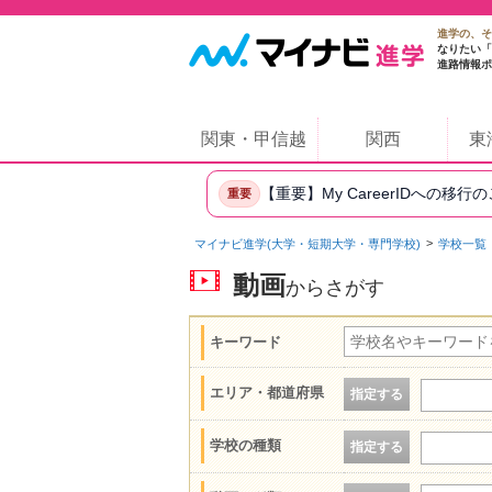
進学の、そ
なりたい「
進路情報ポ
関東・甲信越
関西
東
【重要】My CareerIDへの移行
重要
マイナビ進学(大学・短期大学・専門学校)
学校一覧
動画
からさがす
キーワード
エリア・都道府県
指定する
学校の種類
指定する