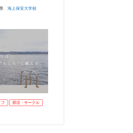
島県
海上保安大学校
イフ
部活・サークル