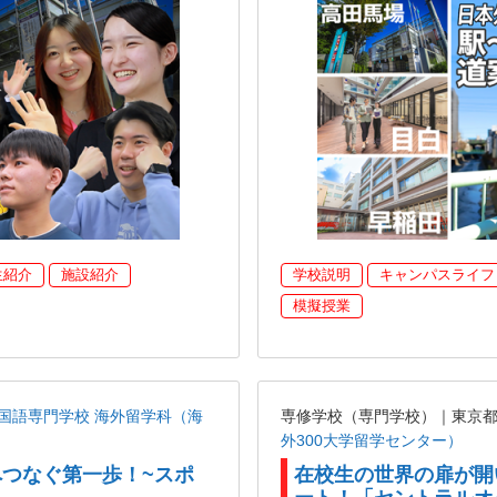
生紹介
施設紹介
学校説明
キャンパスライフ
模擬授業
国語専門学校 海外留学科（海
専修学校（専門学校）｜東京
外300大学留学センター）
へつなぐ第一歩！~スポ
在校生の世界の扉が開