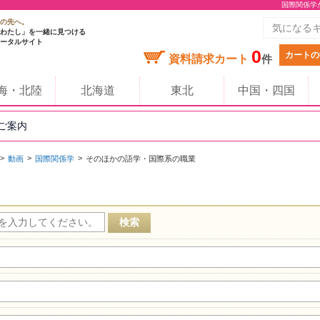
国際関係学
の先へ。
わたし」を一緒に見つける
ータルサイト
0
カートの
資料請求カート
件
海・北陸
北海道
東北
中国・四国
のご案内
動画
国際関係学
そのほかの語学・国際系の職業