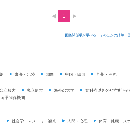
1
国際関係学が学べる、そのほかの語学・
越
東海・北陸
関西
中国・四国
九州・沖縄
公立短大
私立短大
海外の大学
文科省以外の省庁所管の
留学関係機関
物
社会学・マスコミ・観光
人間・心理
体育・健康・ス