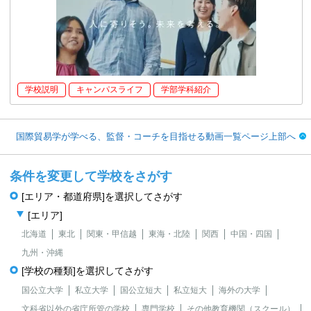
学校説明
キャンパスライフ
学部学科紹介
国際貿易学が学べる、監督・コーチを目指せる動画一覧ページ上部へ
条件を変更して学校をさがす
[エリア・都道府県]を選択してさがす
[エリア]
北海道
東北
関東・甲信越
東海・北陸
関西
中国・四国
九州・沖縄
[学校の種類]を選択してさがす
国公立大学
私立大学
国公立短大
私立短大
海外の大学
文科省以外の省庁所管の学校
専門学校
その他教育機関（スクール）