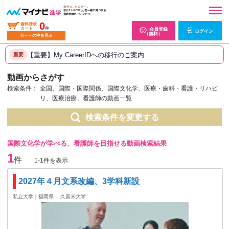
0
資料請求
カート
件
会員登録
ログイン
（無料）
カートの中を見る
【重要】My CareerIDへの移行のご案内
重要
動画からさがす
検索条件：
全国、国際・国際関係、国際文化学、医療・歯科・看護・リハビ
リ、医療治療、看護師の動画一覧
検索条件を変更する
国際文化学が学べる、看護師を目指せる動画検索結果
1
件
1-1件を表示
2027年４月文系改編、3学科新設
私立大学｜福岡県
久留米大学