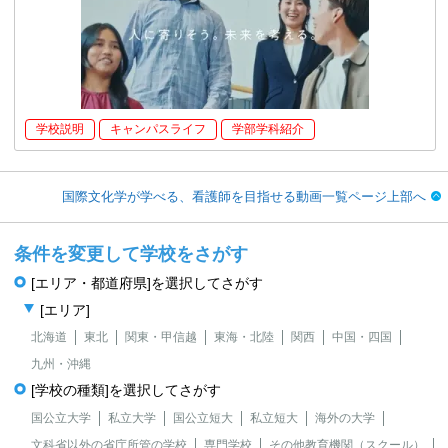
学校説明
キャンパスライフ
学部学科紹介
国際文化学が学べる、看護師を目指せる動画一覧ページ上部へ
条件を変更して学校をさがす
[エリア・都道府県]を選択してさがす
[エリア]
北海道
東北
関東・甲信越
東海・北陸
関西
中国・四国
九州・沖縄
[学校の種類]を選択してさがす
国公立大学
私立大学
国公立短大
私立短大
海外の大学
文科省以外の省庁所管の学校
専門学校
その他教育機関（スクール）