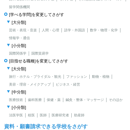
留学関係機関
[学べる学問]を変更してさがす
[大分類]
芸術・表現・音楽
人間・心理
語学・外国語
数学・物理・化学
情報学・通信
[小分類]
国際関係学
国際貿易学
[目指せる職種]を変更してさがす
[大分類]
旅行・ホテル・ブライダル・観光
ファッション
動物・植物
美容・理容・メイクアップ
ビジネス・経営
[中分類]
医療技術
歯科医療
保健・薬
鍼灸・整体・マッサージ
そのほか
[小分類]
法医学医
校医
医師
医療研究者
助産師
資料・願書請求できる学校をさがす