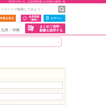
言語学が学べる、公認内部監査人を目指せる動画一覧
会員登録
中身を見る
ログイン
（無料）
まとめて資料・
九州・沖縄
願書を請求する
›