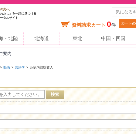
の先へ。
わたし」を一緒に見つける
ータルサイト
0
カートの
資料請求カート
件
海・北陸
北海道
東北
中国・四国
のご案内
動画
言語学
公認内部監査人