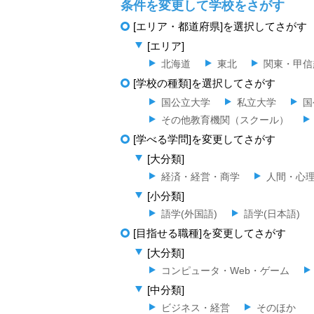
条件を変更して学校をさがす
[エリア・都道府県]を選択してさがす
[エリア]
北海道
東北
関東・甲信
[学校の種類]を選択してさがす
国公立大学
私立大学
国
その他教育機関（スクール）
[学べる学問]を変更してさがす
[大分類]
経済・経営・商学
人間・心
[小分類]
語学(外国語)
語学(日本語)
[目指せる職種]を変更してさがす
[大分類]
コンピュータ・Web・ゲーム
[中分類]
ビジネス・経営
そのほか