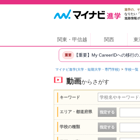
進学の、そ
なりたい「
進路情報ポ
関東・甲信越
関西
東
【重要】My CareerIDへの移行
重要
マイナビ進学(大学・短期大学・専門学校)
学校一覧
動画
からさがす
キーワード
エリア・都道府県
指定する
学校の種類
指定する