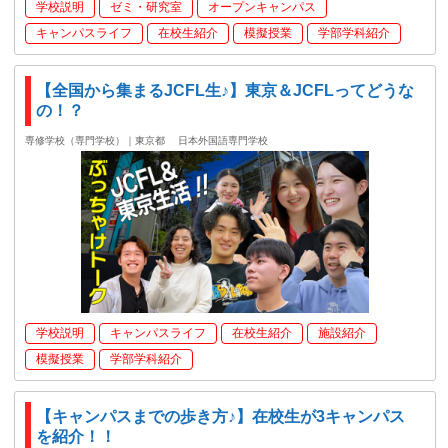
学校説明
ゼミ・研究室
オープンキャンパス
キャンパスライフ
在校生紹介
模擬授業
学部学科紹介
【全国から集まるJCFL生♪】東京＆JCFLってどうな
の！？
専修学校（専門学校）｜東京都
日本外国語専門学校
学校説明
キャンパスライフ
在校生紹介
施設紹介
模擬授業
学部学科紹介
【キャンパスまでの歩き方♪】在校生が3キャンパス
を紹介！！