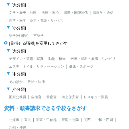
[大分類]
文学・歴史・地理
法律・政治
国際・国際関係
情報学・通信
医学・歯学・薬学・看護・リハビリ
[小分類]
語学(外国語)
言語学
[目指せる職種]を変更してさがす
[大分類]
デザイン・芸術・写真
動物・植物
医療・歯科・看護・リハビリ
エステ・ネイル・リラクゼーション
健康・スポーツ
[中分類]
そのほか
政治・法律
[小分類]
国家公務員
自衛官
警察官
海上保安官
レスキュー隊員
資料・願書請求できる学校をさがす
北海道
東北
関東・甲信越
東海・北陸
関西
中国・四国
九州・沖縄