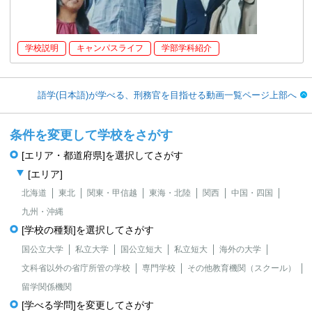
学校説明
キャンパスライフ
学部学科紹介
語学(日本語)が学べる、刑務官を目指せる動画一覧ページ上部へ
条件を変更して学校をさがす
[エリア・都道府県]を選択してさがす
[エリア]
北海道
東北
関東・甲信越
東海・北陸
関西
中国・四国
九州・沖縄
[学校の種類]を選択してさがす
国公立大学
私立大学
国公立短大
私立短大
海外の大学
文科省以外の省庁所管の学校
専門学校
その他教育機関（スクール）
留学関係機関
[学べる学問]を変更してさがす