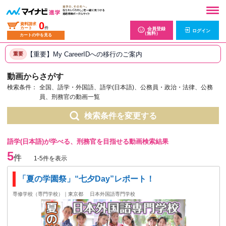
0
資料請求
カート
件
会員登録
ログイン
（無料）
カートの中を見る
【重要】My CareerIDへの移行のご案内
重要
動画からさがす
検索条件：
全国、語学・外国語、語学(日本語)、公務員・政治・法律、公務
員、刑務官の動画一覧
検索条件を変更する
語学(日本語)が学べる、刑務官を目指せる動画検索結果
5
件
1-5件を表示
「夏の学園祭」“七夕Day”レポート！
専修学校（専門学校）｜東京都
日本外国語専門学校