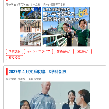
専修学校（専門学校）｜東京都
日本外国語専門学校
学校説明
キャンパスライフ
在校生紹介
施設紹介
模擬授業
2027年４月文系改編、3学科新設
私立大学｜福岡県
久留米大学