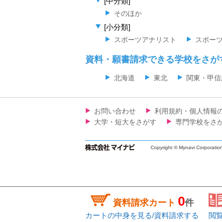
[中分類]
そのほか
[小分類]
スポーツアナリスト
スポー
資料・願書請求できる学校をさが
北海道
東北
関東・甲信
お問い合わせ
利用規約・個人情報
大学・短大をさがす
専門学校をさ
Copyright © Mynavi Corporatio
0
資料請求カート
件
カートの中身を見る/資料請求する
閲