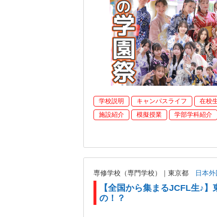
学校説明
キャンパスライフ
在校
施設紹介
模擬授業
学部学科紹介
専修学校（専門学校）｜東京都
日本外
【全国から集まるJCFL生♪】
の！？