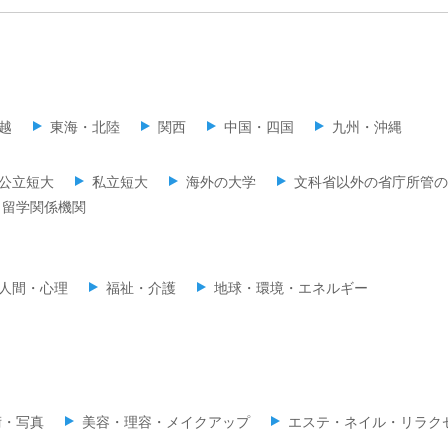
越
東海・北陸
関西
中国・四国
九州・沖縄
公立短大
私立短大
海外の大学
文科省以外の省庁所管の
留学関係機関
人間・心理
福祉・介護
地球・環境・エネルギー
術・写真
美容・理容・メイクアップ
エステ・ネイル・リラク