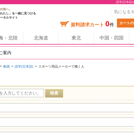
語学(日本語
の先へ。
わたし」を一緒に見つける
ータルサイト
0
カートの
資料請求カート
件
海・北陸
北海道
東北
中国・四国
のご案内
動画
語学(日本語)
スポーツ用品メーカーで働く人