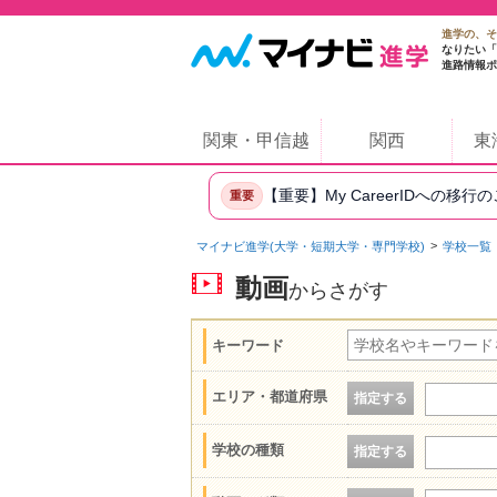
進学の、そ
なりたい「
進路情報ポ
関東・甲信越
関西
東
【重要】My CareerIDへの移行
重要
マイナビ進学(大学・短期大学・専門学校)
学校一覧
動画
からさがす
キーワード
エリア・都道府県
指定する
学校の種類
指定する