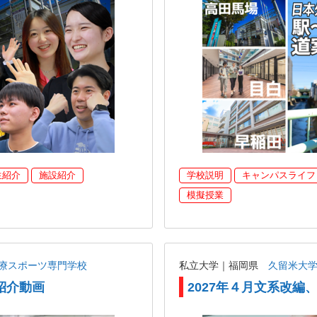
生紹介
施設紹介
学校説明
キャンパスライフ
模擬授業
療スポーツ専門学校
私立大学｜福岡県
久留米大
紹介動画
2027年４月文系改編