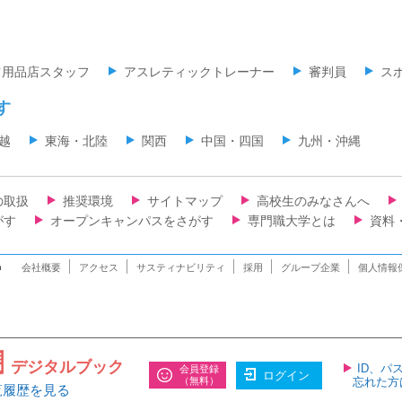
ツ用品店スタッフ
アスレティックトレーナー
審判員
ス
す
越
東海・北陸
関西
中国・四国
九州・沖縄
の取扱
推奨環境
サイトマップ
高校生のみなさんへ
がす
オープンキャンパスをさがす
専門職大学とは
資料
n
会社概要
アクセス
サスティナビリティ
採用
グループ企業
個人情報
デジタルブック
ID、パ
会員登録
ログイン
（無料）
忘れた方
覧履歴を見る