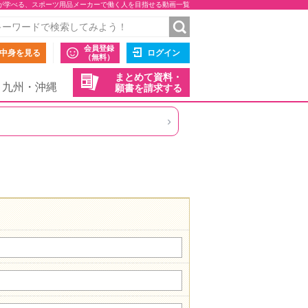
)が学べる、スポーツ用品メーカーで働く人を目指せる動画一覧
会員登録
中身を見る
ログイン
（無料）
まとめて資料・
九州・沖縄
願書を請求する
›