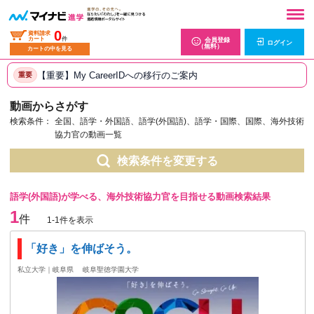
0
資料請求
カート
件
会員登録
ログイン
（無料）
カートの中を見る
【重要】My CareerIDへの移行のご案内
重要
動画からさがす
検索条件：
全国、語学・外国語、語学(外国語)、語学・国際、国際、海外技術
協力官の動画一覧
検索条件を変更する
語学(外国語)が学べる、海外技術協力官を目指せる動画検索結果
1
件
1-1件を表示
「好き」を伸ばそう。
私立大学｜岐阜県
岐阜聖徳学園大学