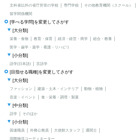
文科省以外の省庁所管の学校
専門学校
その他教育機関（スクール）
留学関係機関
[学べる学問]を変更してさがす
[大分類]
栄養・食物
教育・保育
経済・経営・商学
総合・教養
医学・歯学・薬学・看護・リハビリ
[小分類]
語学(日本語)
言語学
[目指せる職種]を変更してさがす
[大分類]
ファッション
建築・土木・インテリア
動物・植物
音楽・イベント
食・栄養・調理・製菓
[中分類]
語学
そのほか
[小分類]
国連職員
外務公務員
大使館スタッフ
通関士
国際物流コーディネーター