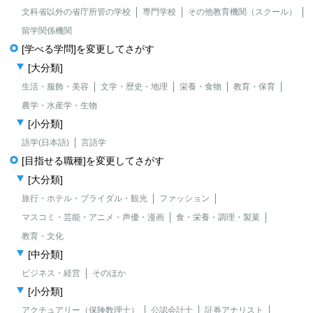
文科省以外の省庁所管の学校
専門学校
その他教育機関（スクール）
留学関係機関
[学べる学問]を変更してさがす
[大分類]
生活・服飾・美容
文学・歴史・地理
栄養・食物
教育・保育
農学・水産学・生物
[小分類]
語学(日本語)
言語学
[目指せる職種]を変更してさがす
[大分類]
旅行・ホテル・ブライダル・観光
ファッション
マスコミ・芸能・アニメ・声優・漫画
食・栄養・調理・製菓
教育・文化
[中分類]
ビジネス・経営
そのほか
[小分類]
アクチュアリー（保険数理士）
公認会計士
証券アナリスト