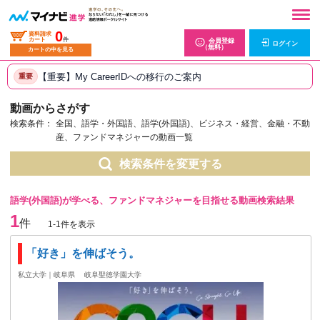
0
資料請求
カート
件
会員登録
ログイン
（無料）
カートの中を見る
【重要】My CareerIDへの移行のご案内
重要
動画からさがす
検索条件：
全国、語学・外国語、語学(外国語)、ビジネス・経営、金融・不動
産、ファンドマネジャーの動画一覧
検索条件を変更する
語学(外国語)が学べる、ファンドマネジャーを目指せる動画検索結果
1
件
1-1件を表示
「好き」を伸ばそう。
私立大学｜岐阜県
岐阜聖徳学園大学