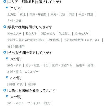
[エリア・都道府県]を選択してさがす
[エリア]
北海道
東北
関東・甲信越
東海・北陸
関西
中国・四国
九州・沖縄
[学校の種類]を選択してさがす
国公立大学
私立大学
国公立短大
私立短大
海外の大学
文科省以外の省庁所管の学校
専門学校
その他教育機関（スクール）
留学関係機関
[学べる学問]を変更してさがす
[大分類]
栄養・食物
文学・歴史・地理
国際・国際関係
情報学・通信
地球・環境・エネルギー
[小分類]
語学(日本語)
言語学
[目指せる職種]を変更してさがす
[大分類]
旅行・ホテル・ブライダル・観光