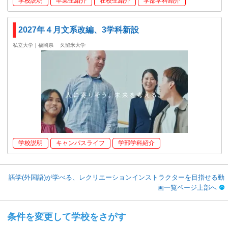
学校説明
卒業生紹介
在校生紹介
学部学科紹介
2027年４月文系改編、3学科新設
私立大学｜福岡県
久留米大学
学校説明
キャンパスライフ
学部学科紹介
語学(外国語)が学べる、レクリエーションインストラクターを目指せる動
画一覧ページ上部へ
条件を変更して学校をさがす