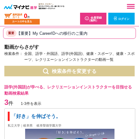
0
資料請求
カート
件
会員登録
ログイン
（無料）
カートの中を見る
【重要】My CareerIDへの移行のご案内
重要
動画からさがす
検索条件：
全国、語学・外国語、語学(外国語)、健康・スポーツ、健康・スポ
ーツ、レクリエーションインストラクターの動画一覧
検索条件を変更する
語学(外国語)が学べる、レクリエーションインストラクターを目指せる
動画検索結果
3
件
1-3件を表示
「好き」を伸ばそう。
私立大学｜岐阜県
岐阜聖徳学園大学