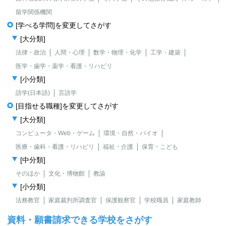
留学関係機関
[学べる学問]を変更してさがす
[大分類]
法律・政治
人間・心理
数学・物理・化学
工学・建築
医学・歯学・薬学・看護・リハビリ
[小分類]
語学(日本語)
言語学
[目指せる職種]を変更してさがす
[大分類]
コンピュータ・Web・ゲーム
環境・自然・バイオ
医療・歯科・看護・リハビリ
福祉・介護
保育・こども
[中分類]
そのほか
文化・博物館
教諭
[小分類]
法務教官
家庭裁判所調査官
保護観察官
学校職員
家庭教師
資料・願書請求できる学校をさがす