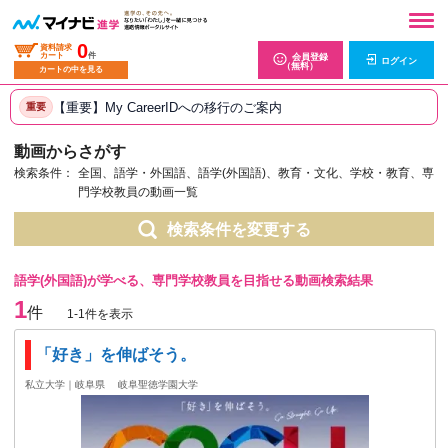
0
資料請求
カート
件
会員登録
ログイン
（無料）
カートの中を見る
【重要】My CareerIDへの移行のご案内
重要
動画からさがす
検索条件：
全国、語学・外国語、語学(外国語)、教育・文化、学校・教育、専
門学校教員の動画一覧
検索条件を変更する
語学(外国語)が学べる、専門学校教員を目指せる動画検索結果
1
件
1-1件を表示
「好き」を伸ばそう。
私立大学｜岐阜県
岐阜聖徳学園大学