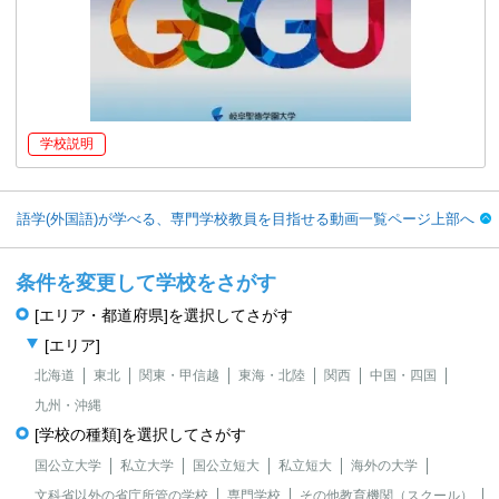
学校説明
語学(外国語)が学べる、専門学校教員を目指せる動画一覧ページ上部へ
条件を変更して学校をさがす
[エリア・都道府県]を選択してさがす
[エリア]
北海道
東北
関東・甲信越
東海・北陸
関西
中国・四国
九州・沖縄
[学校の種類]を選択してさがす
国公立大学
私立大学
国公立短大
私立短大
海外の大学
文科省以外の省庁所管の学校
専門学校
その他教育機関（スクール）