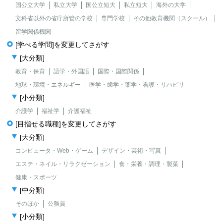
国公立大学
私立大学
国公立短大
私立短大
海外の大学
文科省以外の省庁所管の学校
専門学校
その他教育機関（スクール）
留学関係機関
[学べる学問]を変更してさがす
[大分類]
教育・保育
語学・外国語
国際・国際関係
地球・環境・エネルギー
医学・歯学・薬学・看護・リハビリ
[小分類]
介護学
福祉学
介護福祉
[目指せる職種]を変更してさがす
[大分類]
コンピュータ・Web・ゲーム
デザイン・芸術・写真
エステ・ネイル・リラクゼーション
食・栄養・調理・製菓
健康・スポーツ
[中分類]
そのほか
公務員
[小分類]