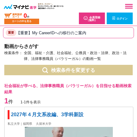
0
資料請求
カート
件
会員登録
ログイン
（無料）
カートの中を見る
【重要】My CareerIDへの移行のご案内
重要
動画からさがす
検索条件：
全国、福祉・介護、社会福祉、公務員・政治・法律、政治・法
律、法律事務職員（パラリーガル）の動画一覧
検索条件を変更する
社会福祉が学べる、法律事務職員（パラリーガル）を目指せる動画検索
結果
1
件
1-1件を表示
2027年４月文系改編、3学科新設
私立大学｜福岡県
久留米大学