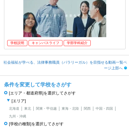
学校説明
キャンパスライフ
学部学科紹介
社会福祉が学べる、法律事務職員（パラリーガル）を目指せる動画一覧ペ
ージ上部へ
条件を変更して学校をさがす
[エリア・都道府県]を選択してさがす
[エリア]
北海道
東北
関東・甲信越
東海・北陸
関西
中国・四国
九州・沖縄
[学校の種類]を選択してさがす