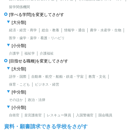
留学関係機関
[学べる学問]を変更してさがす
[大分類]
経済・経営・商学
総合・教養
情報学・通信
農学・水産学・生物
医学・歯学・薬学・看護・リハビリ
[小分類]
介護学
福祉学
介護福祉
[目指せる職種]を変更してさがす
[大分類]
語学・国際
自動車・航空・船舶・鉄道・宇宙
教育・文化
保育・こども
ビジネス・経営
[中分類]
そのほか
政治・法律
[小分類]
自衛官
皇宮護衛官
レスキュー隊員
入国警備官
国会職員
資料・願書請求できる学校をさがす