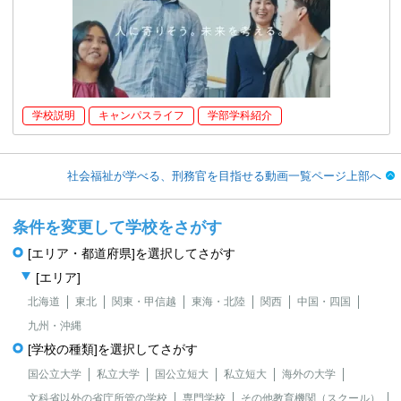
学校説明
キャンパスライフ
学部学科紹介
社会福祉が学べる、刑務官を目指せる動画一覧ページ上部へ
条件を変更して学校をさがす
[エリア・都道府県]を選択してさがす
[エリア]
北海道
東北
関東・甲信越
東海・北陸
関西
中国・四国
九州・沖縄
[学校の種類]を選択してさがす
国公立大学
私立大学
国公立短大
私立短大
海外の大学
文科省以外の省庁所管の学校
専門学校
その他教育機関（スクール）