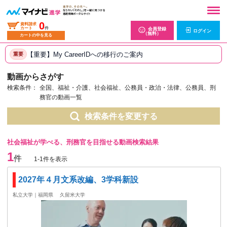
0
資料請求
カート
件
会員登録
ログイン
（無料）
カートの中を見る
【重要】My CareerIDへの移行のご案内
重要
動画からさがす
検索条件：
全国、福祉・介護、社会福祉、公務員・政治・法律、公務員、刑
務官の動画一覧
検索条件を変更する
社会福祉が学べる、刑務官を目指せる動画検索結果
1
件
1-1件を表示
2027年４月文系改編、3学科新設
私立大学｜福岡県
久留米大学