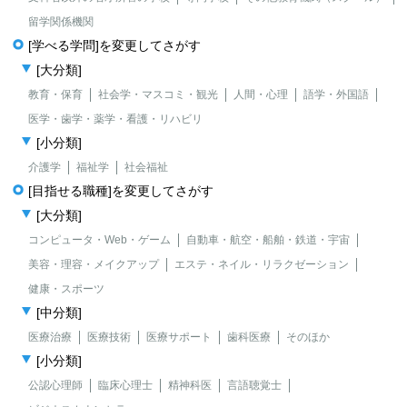
留学関係機関
[学べる学問]を変更してさがす
[大分類]
教育・保育
社会学・マスコミ・観光
人間・心理
語学・外国語
医学・歯学・薬学・看護・リハビリ
[小分類]
介護学
福祉学
社会福祉
[目指せる職種]を変更してさがす
[大分類]
コンピュータ・Web・ゲーム
自動車・航空・船舶・鉄道・宇宙
美容・理容・メイクアップ
エステ・ネイル・リラクゼーション
健康・スポーツ
[中分類]
医療治療
医療技術
医療サポート
歯科医療
そのほか
[小分類]
公認心理師
臨床心理士
精神科医
言語聴覚士