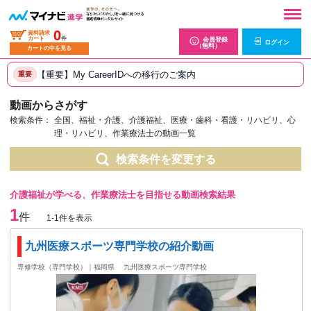
0
資料請求
カート
件
会員登録
ログイン
（無料）
カートの中を見る
【重要】My CareerIDへの移行のご案内
重要
動画からさがす
検索条件：
全国、福祉・介護、介護福祉、医療・歯科・看護・リハビリ、心
理・リハビリ、作業療法士の動画一覧
検索条件を変更する
介護福祉が学べる、作業療法士を目指せる動画検索結果
1
件
1-1件を表示
九州医療スポーツ専門学校の紹介動画
専修学校（専門学校）｜福岡県
九州医療スポーツ専門学校