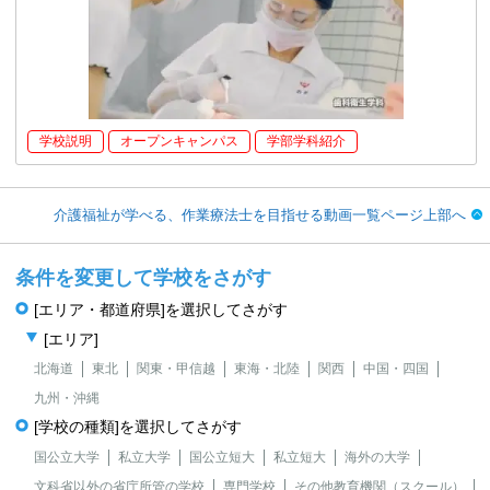
学校説明
オープンキャンパス
学部学科紹介
介護福祉が学べる、作業療法士を目指せる動画一覧ページ上部へ
条件を変更して学校をさがす
[エリア・都道府県]を選択してさがす
[エリア]
北海道
東北
関東・甲信越
東海・北陸
関西
中国・四国
九州・沖縄
[学校の種類]を選択してさがす
国公立大学
私立大学
国公立短大
私立短大
海外の大学
文科省以外の省庁所管の学校
専門学校
その他教育機関（スクール）