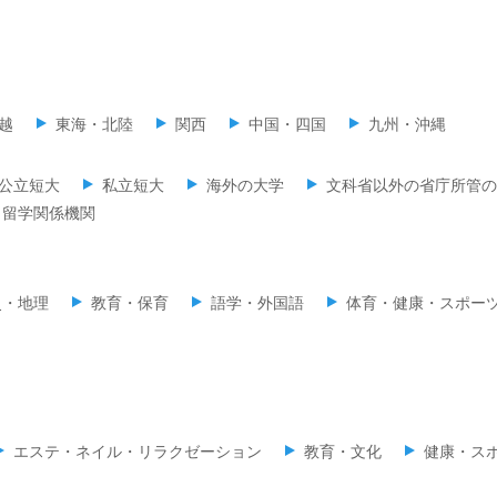
越
東海・北陸
関西
中国・四国
九州・沖縄
公立短大
私立短大
海外の大学
文科省以外の省庁所管の
留学関係機関
史・地理
教育・保育
語学・外国語
体育・健康・スポー
エステ・ネイル・リラクゼーション
教育・文化
健康・ス