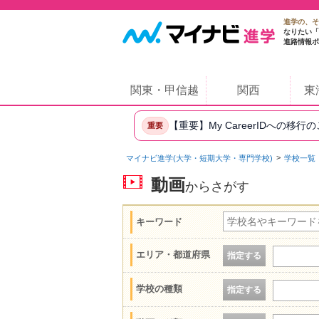
進学の、そ
なりたい「
進路情報ポ
関東・甲信越
関西
東
【重要】My CareerIDへの移行
重要
マイナビ進学(大学・短期大学・専門学校)
学校一覧
動画
からさがす
キーワード
エリア・都道府県
指定する
学校の種類
指定する