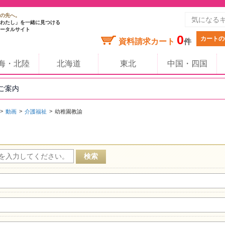
の先へ。
わたし」を一緒に見つける
ータルサイト
0
カートの
資料請求カート
件
海・北陸
北海道
東北
中国・四国
のご案内
動画
介護福祉
幼稚園教諭