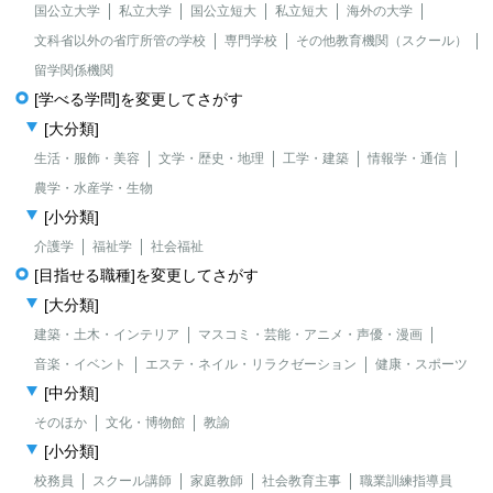
国公立大学
私立大学
国公立短大
私立短大
海外の大学
文科省以外の省庁所管の学校
専門学校
その他教育機関（スクール）
留学関係機関
[学べる学問]を変更してさがす
[大分類]
生活・服飾・美容
文学・歴史・地理
工学・建築
情報学・通信
農学・水産学・生物
[小分類]
介護学
福祉学
社会福祉
[目指せる職種]を変更してさがす
[大分類]
建築・土木・インテリア
マスコミ・芸能・アニメ・声優・漫画
音楽・イベント
エステ・ネイル・リラクゼーション
健康・スポーツ
[中分類]
そのほか
文化・博物館
教諭
[小分類]
校務員
スクール講師
家庭教師
社会教育主事
職業訓練指導員