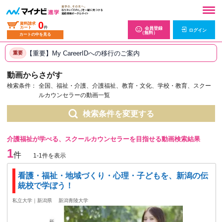
0
資料請求
カート
件
会員登録
ログイン
（無料）
カートの中を見る
【重要】My CareerIDへの移行のご案内
重要
動画からさがす
検索条件：
全国、福祉・介護、介護福祉、教育・文化、学校・教育、スクー
ルカウンセラーの動画一覧
検索条件を変更する
介護福祉が学べる、スクールカウンセラーを目指せる動画検索結果
1
件
1-1件を表示
看護・福祉・地域づくり・心理・子どもを、新潟の伝
統校で学ぼう！
私立大学｜新潟県
新潟青陵大学