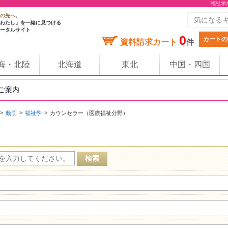
福祉学
の先へ。
わたし」を一緒に見つける
ータルサイト
0
カートの
資料請求カート
件
海・北陸
北海道
東北
中国・四国
のご案内
動画
福祉学
カウンセラー（医療福祉分野）