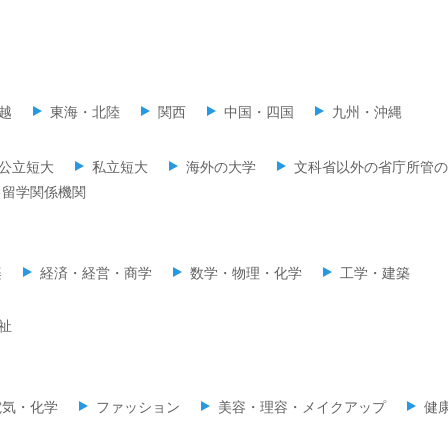
越
東海・北陸
関西
中国・四国
九州・沖縄
公立短大
私立短大
海外の大学
文科省以外の省庁所管の
留学関係機関
楽
経済・経営・商学
数学・物理・化学
工学・建築
祉
電気・化学
ファッション
美容・理容・メイクアップ
健