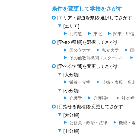
条件を変更して学校をさがす
[エリア・都道府県]を選択してさがす
[エリア]
北海道
東北
関東・甲信
[学校の種類]を選択してさがす
国公立大学
私立大学
国
その他教育機関（スクール）
[学べる学問]を変更してさがす
[大分類]
栄養・食物
芸術・表現・音
[小分類]
介護学
介護福祉
社会福
[目指せる職種]を変更してさがす
[大分類]
公務員・政治・法律
機械・
[中分類]