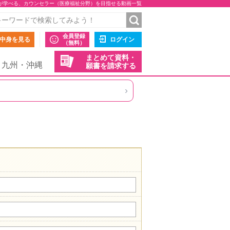
が学べる、カウンセラー（医療福祉分野）を目指せる動画一覧
会員登録
中身を見る
ログイン
（無料）
まとめて資料・
九州・沖縄
願書を請求する
›