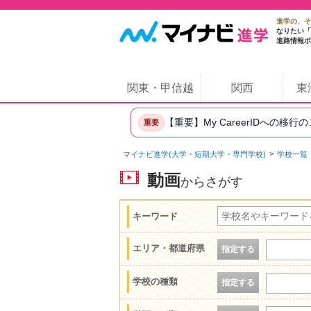
進学の、そ
なりたい「
進路情報ポ
関東・甲信越
関西
東
【重要】My CareerIDへの移行
重要
マイナビ進学(大学・短期大学・専門学校)
学校一覧
動画
からさがす
キーワード
エリア・都道府県
指定する
学校の種類
指定する