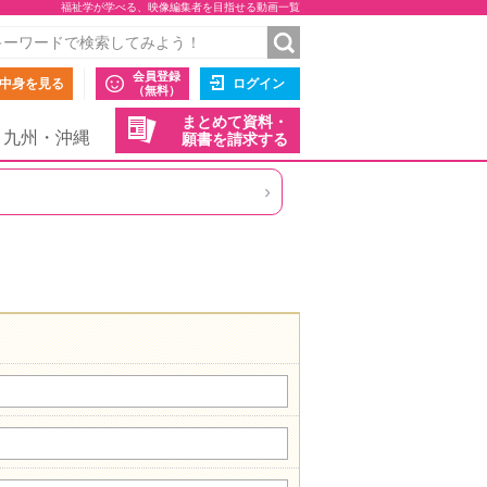
福祉学が学べる、映像編集者を目指せる動画一覧
会員登録
中身を見る
ログイン
（無料）
まとめて資料・
九州・沖縄
願書を請求する
›