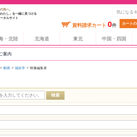
の先へ。
わたし」を一緒に見つける
ータルサイト
0
カートの
資料請求カート
件
海・北陸
北海道
東北
中国・四国
のご案内
動画
福祉学
映像編集者