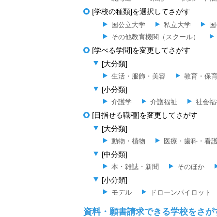
[学校の種類]を選択してさがす
国公立大学
私立大学
国
その他教育機関（スクール）
[学べる学問]を変更してさがす
[大分類]
生活・服飾・美容
教育・保
[小分類]
介護学
介護福祉
社会福
[目指せる職種]を変更してさがす
[大分類]
動物・植物
医療・歯科・看
[中分類]
本・雑誌・新聞
そのほか
[小分類]
モデル
ドローンパイロット
資料・願書請求できる学校をさが