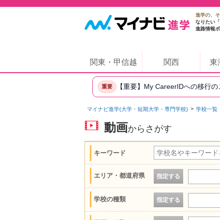
進学の、そ
なりたい「
進路情報ポ
関東・甲信越
関西
東
【重要】My CareerIDへの移行
重要
マイナビ進学(大学・短期大学・専門学校)
学校一覧
動画
からさがす
キーワード
エリア・都道府県
指定する
学校の種類
指定する