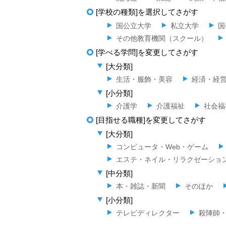
[学校の種類]を選択してさがす
国公立大学
私立大学
国
その他教育機関（スクール）
[学べる学問]を変更してさがす
[大分類]
生活・服飾・美容
経済・経
[小分類]
介護学
介護福祉
社会福
[目指せる職種]を変更してさがす
[大分類]
コンピュータ・Web・ゲーム
エステ・ネイル・リラクゼーショ
[中分類]
本・雑誌・新聞
そのほか
[小分類]
テレビディレクター
殺陣師