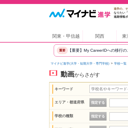
進学の、そ
なりたい「
進路情報ポ
関東・甲信越
関西
東
【重要】My CareerIDへの移行
重要
マイナビ進学(大学・短期大学・専門学校)
学校一覧
動画
からさがす
キーワード
エリア・都道府県
指定する
学校の種類
指定する