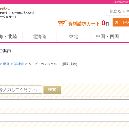
福祉学が学
の先へ。
わたし」を一緒に見つける
ータルサイト
0
カートの
資料請求カート
件
海・北陸
北海道
東北
中国・四国
のご案内
動画
福祉学
ムービーカメラクルー（撮影技師）