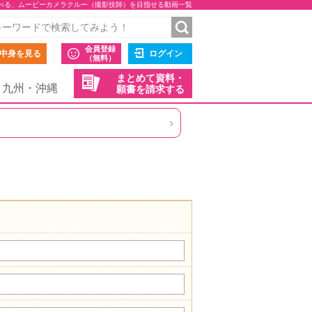
べる、ムービーカメラクルー（撮影技師）を目指せる動画一覧
会員登録
中身を見る
ログイン
（無料）
まとめて資料・
九州・沖縄
願書を請求する
›