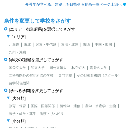
介護学が学べる、建築士を目指せる動画一覧ページ上部へ
条件を変更して学校をさがす
[エリア・都道府県]を選択してさがす
[エリア]
北海道
東北
関東・甲信越
東海・北陸
関西
中国・四国
九州・沖縄
[学校の種類]を選択してさがす
国公立大学
私立大学
国公立短大
私立短大
海外の大学
文科省以外の省庁所管の学校
専門学校
その他教育機関（スクール）
留学関係機関
[学べる学問]を変更してさがす
[大分類]
教育・保育
国際・国際関係
情報学・通信
農学・水産学・生物
医学・歯学・薬学・看護・リハビリ
[小分類]