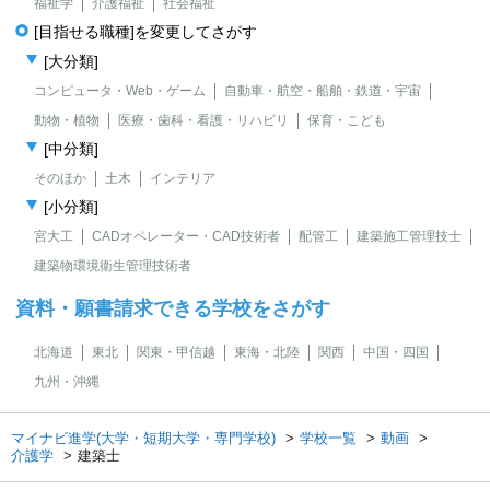
福祉学
介護福祉
社会福祉
[目指せる職種]を変更してさがす
[大分類]
コンピュータ・Web・ゲーム
自動車・航空・船舶・鉄道・宇宙
動物・植物
医療・歯科・看護・リハビリ
保育・こども
[中分類]
そのほか
土木
インテリア
[小分類]
宮大工
CADオペレーター・CAD技術者
配管工
建築施工管理技士
建築物環境衛生管理技術者
資料・願書請求できる学校をさがす
北海道
東北
関東・甲信越
東海・北陸
関西
中国・四国
九州・沖縄
マイナビ進学(大学・短期大学・専門学校)
学校一覧
動画
介護学
建築士