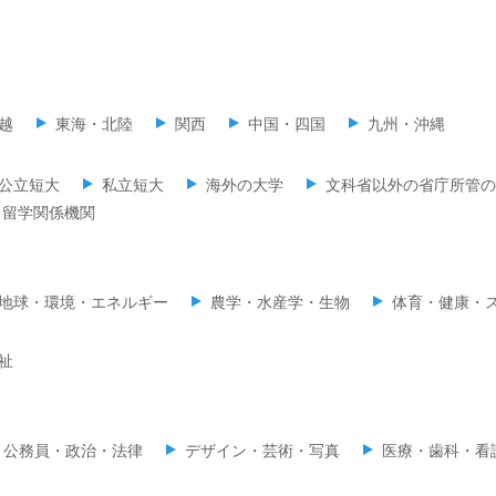
越
東海・北陸
関西
中国・四国
九州・沖縄
公立短大
私立短大
海外の大学
文科省以外の省庁所管の
留学関係機関
地球・環境・エネルギー
農学・水産学・生物
体育・健康・
祉
公務員・政治・法律
デザイン・芸術・写真
医療・歯科・看