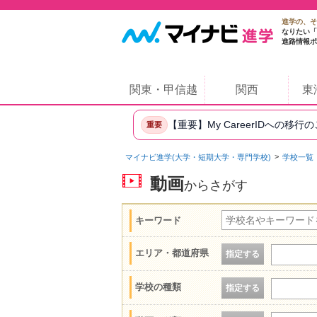
進学の、そ
なりたい「
進路情報ポ
関東・甲信越
関西
東
【重要】My CareerIDへの移行
重要
マイナビ進学(大学・短期大学・専門学校)
学校一覧
動画
からさがす
キーワード
エリア・都道府県
指定する
学校の種類
指定する