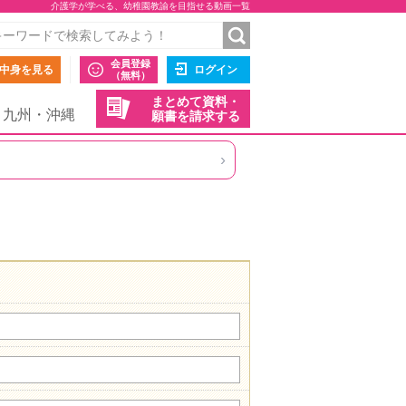
介護学が学べる、幼稚園教諭を目指せる動画一覧
会員登録
中身を見る
ログイン
（無料）
まとめて資料・
九州・沖縄
願書を請求する
›