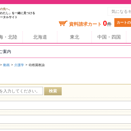
の先へ。
わたし」を一緒に見つける
ータルサイト
0
カートの
資料請求カート
件
海・北陸
北海道
東北
中国・四国
のご案内
動画
介護学
幼稚園教諭