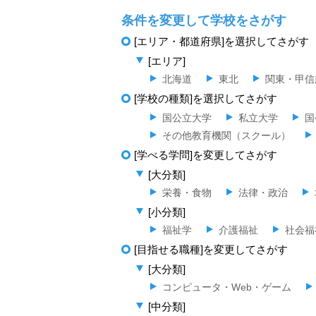
条件を変更して学校をさがす
[エリア・都道府県]を選択してさがす
[エリア]
北海道
東北
関東・甲信
[学校の種類]を選択してさがす
国公立大学
私立大学
国
その他教育機関（スクール）
[学べる学問]を変更してさがす
[大分類]
栄養・食物
法律・政治
[小分類]
福祉学
介護福祉
社会福
[目指せる職種]を変更してさがす
[大分類]
コンピュータ・Web・ゲーム
[中分類]