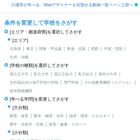
介護学が学べる、Webデザイナーを目指せる動画一覧ページ上部へ
条件を変更して学校をさがす
[エリア・都道府県]を選択してさがす
[エリア]
北海道
東北
関東・甲信越
東海・北陸
関西
中国・四国
九州・沖縄
[学校の種類]を選択してさがす
国公立大学
私立大学
国公立短大
私立短大
海外の大学
文科省以外の省庁所管の学校
専門学校
その他教育機関（スクール）
留学関係機関
[学べる学問]を変更してさがす
[大分類]
教育・保育
数学・物理・化学
地球・環境・エネルギー
農学・水産学・生物
体育・健康・スポーツ
[小分類]