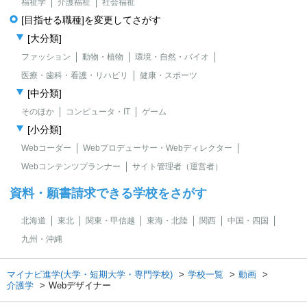
福祉学
介護福祉
社会福祉
[目指せる職種]を変更してさがす
[大分類]
ファッション
動物・植物
環境・自然・バイオ
医療・歯科・看護・リハビリ
健康・スポーツ
[中分類]
そのほか
コンピュータ・IT
ゲーム
[小分類]
Webコーダー
Webプロデューサー・Webディレクター
Webコンテンツプランナー
サイト管理者（運営者）
資料・願書請求できる学校をさがす
北海道
東北
関東・甲信越
東海・北陸
関西
中国・四国
九州・沖縄
マイナビ進学(大学・短期大学・専門学校)
学校一覧
動画
介護学
Webデザイナー