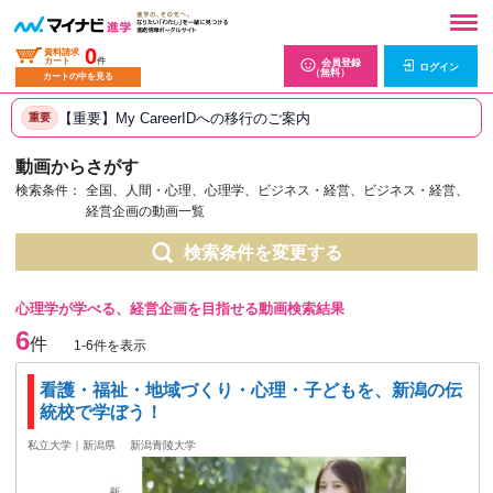
0
資料請求
カート
件
会員登録
ログイン
（無料）
カートの中を見る
【重要】My CareerIDへの移行のご案内
重要
動画からさがす
検索条件：
全国、人間・心理、心理学、ビジネス・経営、ビジネス・経営、
経営企画の動画一覧
検索条件を変更する
心理学が学べる、経営企画を目指せる動画検索結果
6
件
1-6件を表示
看護・福祉・地域づくり・心理・子どもを、新潟の伝
統校で学ぼう！
私立大学｜新潟県
新潟青陵大学