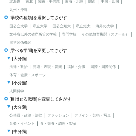
北海道
東北
関東・甲信越
東海・北陸
関西
中国・四国
九州・沖縄
[学校の種類]を選択してさがす
国公立大学
私立大学
国公立短大
私立短大
海外の大学
文科省以外の省庁所管の学校
専門学校
その他教育機関（スクール）
留学関係機関
[学べる学問]を変更してさがす
[大分類]
法律・政治
芸術・表現・音楽
福祉・介護
国際・国際関係
体育・健康・スポーツ
[小分類]
人間科学
[目指せる職種]を変更してさがす
[大分類]
公務員・政治・法律
ファッション
デザイン・芸術・写真
音楽・イベント
食・栄養・調理・製菓
[中分類]