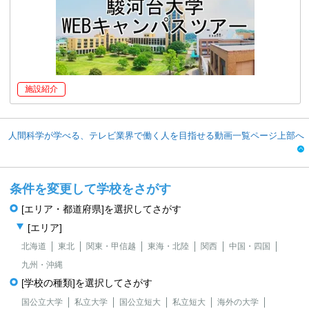
施設紹介
人間科学が学べる、テレビ業界で働く人を目指せる動画一覧ページ上部へ
条件を変更して学校をさがす
[エリア・都道府県]を選択してさがす
[エリア]
北海道
東北
関東・甲信越
東海・北陸
関西
中国・四国
九州・沖縄
[学校の種類]を選択してさがす
国公立大学
私立大学
国公立短大
私立短大
海外の大学