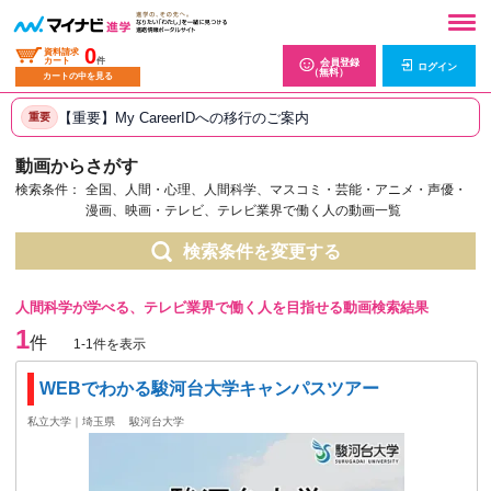
0
資料請求
カート
件
会員登録
ログイン
（無料）
カートの中を見る
【重要】My CareerIDへの移行のご案内
重要
動画からさがす
検索条件：
全国、人間・心理、人間科学、マスコミ・芸能・アニメ・声優・
漫画、映画・テレビ、テレビ業界で働く人の動画一覧
検索条件を変更する
人間科学が学べる、テレビ業界で働く人を目指せる動画検索結果
1
件
1-1件を表示
WEBでわかる駿河台大学キャンパスツアー
私立大学｜埼玉県
駿河台大学