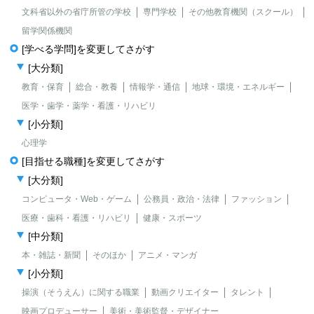
文科省以外の省庁所管の学校
専門学校
その他教育機関（スクール）
留学関係機関
[学べる学問]を変更してさがす
[大分類]
教育・保育
総合・教養
情報学・通信
地球・環境・エネルギー
医学・歯学・薬学・看護・リハビリ
[小分類]
心理学
[目指せる職種]を変更してさがす
[大分類]
コンピュータ・Web・ゲーム
公務員・政治・法律
ファッション
医療・歯科・看護・リハビリ
健康・スポーツ
[中分類]
本・雑誌・新聞
そのほか
アニメ・マンガ
[小分類]
操演（そうえん）に関する職業
動画クリエイター
タレント
映画プロデューサー
美術・美術監督・デザイナー