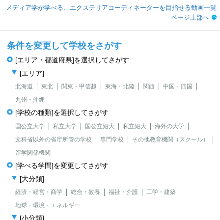
メディア学が学べる、エクステリアコーディネーターを目指せる動画一覧
ページ上部へ
条件を変更して学校をさがす
[エリア・都道府県]を選択してさがす
[エリア]
北海道
東北
関東・甲信越
東海・北陸
関西
中国・四国
九州・沖縄
[学校の種類]を選択してさがす
国公立大学
私立大学
国公立短大
私立短大
海外の大学
文科省以外の省庁所管の学校
専門学校
その他教育機関（スクール）
留学関係機関
[学べる学問]を変更してさがす
[大分類]
経済・経営・商学
総合・教養
福祉・介護
工学・建築
地球・環境・エネルギー
[小分類]