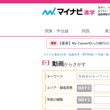
進学の、そ
なりたい「
進路情報ポ
関東・甲信越
関西
東
【重要】My CareerIDへの移行
重要
マイナビ進学(大学・短期大学・専門学校)
学校一覧
動画
からさがす
キーワード
エリア・都道府県
指定する
学校の種類
指定する