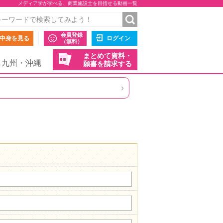
メディア学が学べる、商業施設士を目指せる動画一覧
会員登録
中身を見る
ログイン
（無料）
まとめて資料・
九州・沖縄
願書を請求する
›