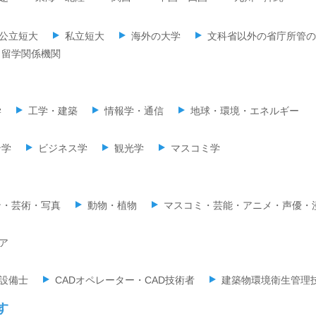
公立短大
私立短大
海外の大学
文科省以外の省庁所管の
留学関係機関
学
工学・建築
情報学・通信
地球・環境・エネルギー
ン学
ビジネス学
観光学
マスコミ学
ン・芸術・写真
動物・植物
マスコミ・芸能・アニメ・声優・
ア
設備士
CADオペレーター・CAD技術者
建築物環境衛生管理
す