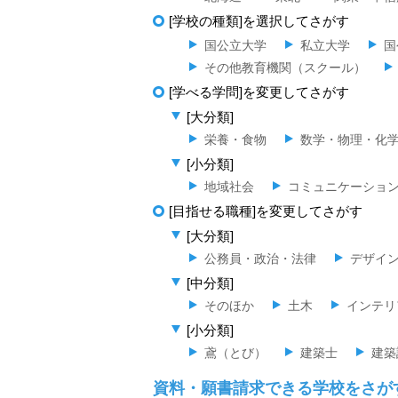
[学校の種類]を選択してさがす
国公立大学
私立大学
国
その他教育機関（スクール）
[学べる学問]を変更してさがす
[大分類]
栄養・食物
数学・物理・化
[小分類]
地域社会
コミュニケーショ
[目指せる職種]を変更してさがす
[大分類]
公務員・政治・法律
デザイ
[中分類]
そのほか
土木
インテリ
[小分類]
鳶（とび）
建築士
建築
資料・願書請求できる学校をさが