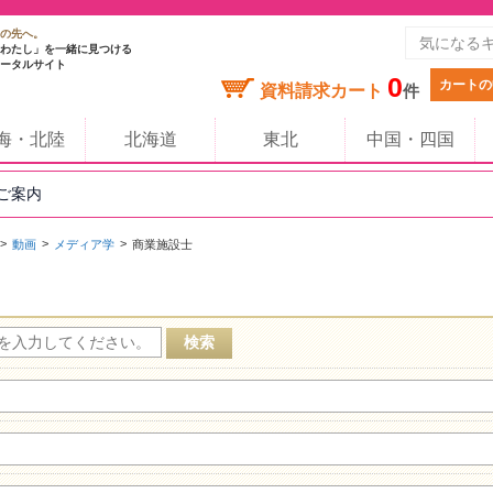
の先へ。
わたし」を一緒に見つける
ータルサイト
0
カートの
資料請求カート
件
海・北陸
北海道
東北
中国・四国
のご案内
動画
メディア学
商業施設士