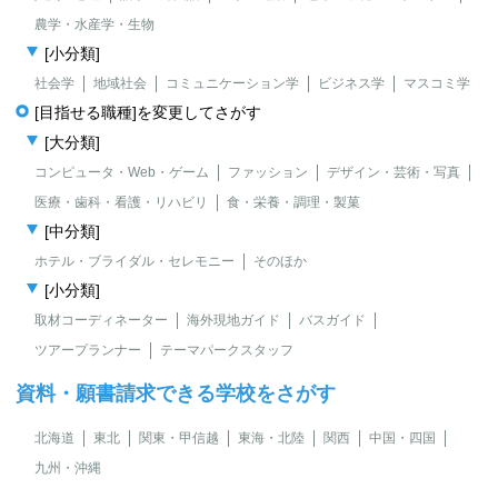
農学・水産学・生物
[小分類]
社会学
地域社会
コミュニケーション学
ビジネス学
マスコミ学
[目指せる職種]を変更してさがす
[大分類]
コンピュータ・Web・ゲーム
ファッション
デザイン・芸術・写真
医療・歯科・看護・リハビリ
食・栄養・調理・製菓
[中分類]
ホテル・ブライダル・セレモニー
そのほか
[小分類]
取材コーディネーター
海外現地ガイド
バスガイド
ツアープランナー
テーマパークスタッフ
資料・願書請求できる学校をさがす
北海道
東北
関東・甲信越
東海・北陸
関西
中国・四国
九州・沖縄