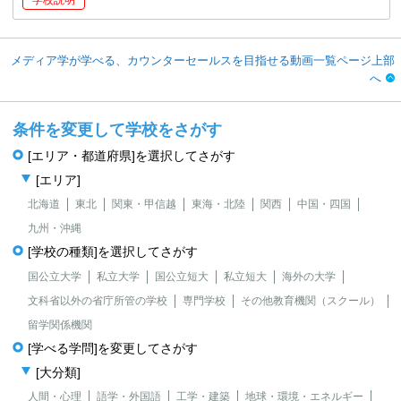
学校説明
メディア学が学べる、カウンターセールスを目指せる動画一覧ページ上部
へ
条件を変更して学校をさがす
[エリア・都道府県]を選択してさがす
[エリア]
北海道
東北
関東・甲信越
東海・北陸
関西
中国・四国
九州・沖縄
[学校の種類]を選択してさがす
国公立大学
私立大学
国公立短大
私立短大
海外の大学
文科省以外の省庁所管の学校
専門学校
その他教育機関（スクール）
留学関係機関
[学べる学問]を変更してさがす
[大分類]
人間・心理
語学・外国語
工学・建築
地球・環境・エネルギー