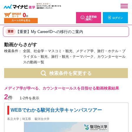
0
資料請求
カート
件
会員登録
ログイン
（無料）
カートの中を見る
【重要】My CareerIDへの移行のご案内
重要
動画からさがす
検索条件：
全国、社会学・マスコミ・観光、メディア学、旅行・ホテル・ブ
ライダル・観光、旅行・観光・テーマパーク、カウンターセール
スの動画一覧
検索条件を変更する
メディア学が学べる、カウンターセールスを目指せる動画検索結果
2
件
1-2件を表示
WEBでわかる駿河台大学キャンパスツアー
私立大学｜埼玉県
駿河台大学