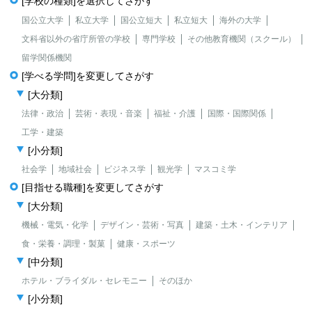
[学校の種類]を選択してさがす
国公立大学
私立大学
国公立短大
私立短大
海外の大学
文科省以外の省庁所管の学校
専門学校
その他教育機関（スクール）
留学関係機関
[学べる学問]を変更してさがす
[大分類]
法律・政治
芸術・表現・音楽
福祉・介護
国際・国際関係
工学・建築
[小分類]
社会学
地域社会
ビジネス学
観光学
マスコミ学
[目指せる職種]を変更してさがす
[大分類]
機械・電気・化学
デザイン・芸術・写真
建築・土木・インテリア
食・栄養・調理・製菓
健康・スポーツ
[中分類]
ホテル・ブライダル・セレモニー
そのほか
[小分類]