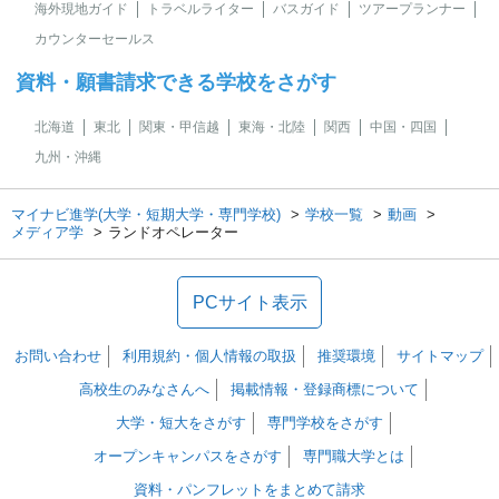
海外現地ガイド
トラベルライター
バスガイド
ツアープランナー
カウンターセールス
資料・願書請求できる学校をさがす
北海道
東北
関東・甲信越
東海・北陸
関西
中国・四国
九州・沖縄
マイナビ進学(大学・短期大学・専門学校)
学校一覧
動画
メディア学
ランドオペレーター
PCサイト表示
お問い合わせ
利用規約・個人情報の取扱
推奨環境
サイトマップ
高校生のみなさんへ
掲載情報・登録商標について
大学・短大をさがす
専門学校をさがす
オープンキャンパスをさがす
専門職大学とは
資料・パンフレットをまとめて請求