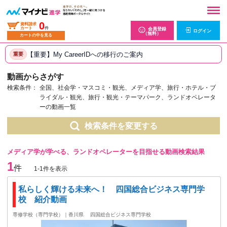
0
資料請求
カート
件
会員登録
ログイン
（無料）
カートの中を見る
【重要】My CareerIDへの移行のご案内
重要
動画からさがす
検索条件：
全国、社会学・マスコミ・観光、メディア学、旅行・ホテル・ブ
ライダル・観光、旅行・観光・テーマパーク、ランドオペレータ
ーの動画一覧
検索条件を変更する
メディア学が学べる、ランドオペレーターを目指せる動画検索結果
1
件
1-1件を表示
私らしく輝ける未来へ！ 四国総合ビジネス専門学
校 紹介動画
専修学校（専門学校）｜香川県
四国総合ビジネス専門学校