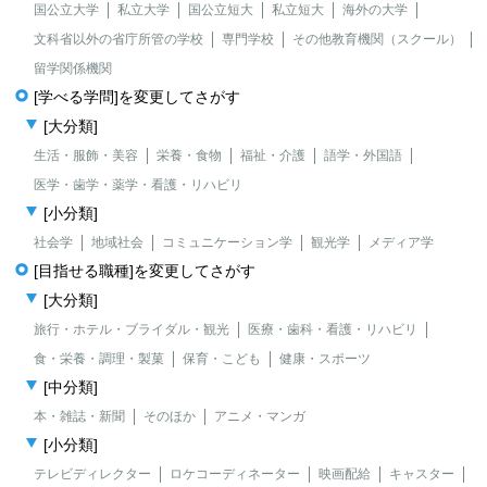
国公立大学
私立大学
国公立短大
私立短大
海外の大学
文科省以外の省庁所管の学校
専門学校
その他教育機関（スクール）
留学関係機関
[学べる学問]を変更してさがす
[大分類]
生活・服飾・美容
栄養・食物
福祉・介護
語学・外国語
医学・歯学・薬学・看護・リハビリ
[小分類]
社会学
地域社会
コミュニケーション学
観光学
メディア学
[目指せる職種]を変更してさがす
[大分類]
旅行・ホテル・ブライダル・観光
医療・歯科・看護・リハビリ
食・栄養・調理・製菓
保育・こども
健康・スポーツ
[中分類]
本・雑誌・新聞
そのほか
アニメ・マンガ
[小分類]
テレビディレクター
ロケコーディネーター
映画配給
キャスター