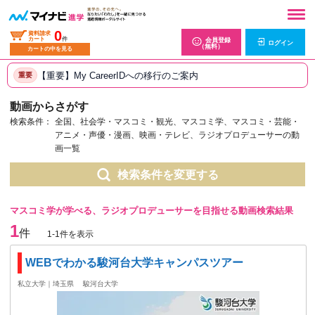
0
資料請求
カート
件
会員登録
ログイン
（無料）
カートの中を見る
【重要】My CareerIDへの移行のご案内
重要
動画からさがす
検索条件：
全国、社会学・マスコミ・観光、マスコミ学、マスコミ・芸能・
アニメ・声優・漫画、映画・テレビ、ラジオプロデューサーの動
画一覧
検索条件を変更する
マスコミ学が学べる、ラジオプロデューサーを目指せる動画検索結果
1
件
1-1件を表示
WEBでわかる駿河台大学キャンパスツアー
私立大学｜埼玉県
駿河台大学