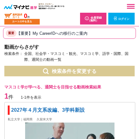
0
資料請求
カート
件
会員登録
ログイン
（無料）
カートの中を見る
【重要】My CareerIDへの移行のご案内
重要
動画からさがす
検索条件：
全国、社会学・マスコミ・観光、マスコミ学、語学・国際、国
際、通関士の動画一覧
検索条件を変更する
マスコミ学が学べる、通関士を目指せる動画検索結果
1
件
1-1件を表示
2027年４月文系改編、3学科新設
私立大学｜福岡県
久留米大学