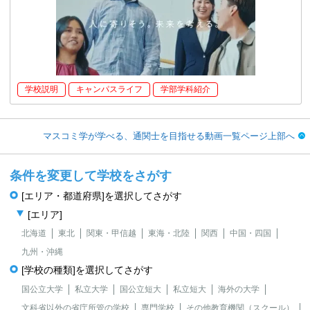
学校説明
キャンパスライフ
学部学科紹介
マスコミ学が学べる、通関士を目指せる動画一覧ページ上部へ
条件を変更して学校をさがす
[エリア・都道府県]を選択してさがす
[エリア]
北海道
東北
関東・甲信越
東海・北陸
関西
中国・四国
九州・沖縄
[学校の種類]を選択してさがす
国公立大学
私立大学
国公立短大
私立短大
海外の大学
文科省以外の省庁所管の学校
専門学校
その他教育機関（スクール）