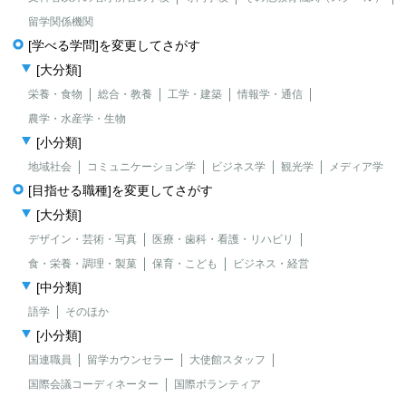
留学関係機関
[学べる学問]を変更してさがす
[大分類]
栄養・食物
総合・教養
工学・建築
情報学・通信
農学・水産学・生物
[小分類]
地域社会
コミュニケーション学
ビジネス学
観光学
メディア学
[目指せる職種]を変更してさがす
[大分類]
デザイン・芸術・写真
医療・歯科・看護・リハビリ
食・栄養・調理・製菓
保育・こども
ビジネス・経営
[中分類]
語学
そのほか
[小分類]
国連職員
留学カウンセラー
大使館スタッフ
国際会議コーディネーター
国際ボランティア