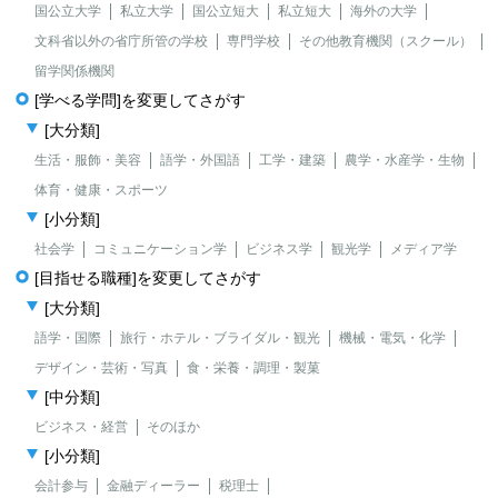
国公立大学
私立大学
国公立短大
私立短大
海外の大学
文科省以外の省庁所管の学校
専門学校
その他教育機関（スクール）
留学関係機関
[学べる学問]を変更してさがす
[大分類]
生活・服飾・美容
語学・外国語
工学・建築
農学・水産学・生物
体育・健康・スポーツ
[小分類]
社会学
コミュニケーション学
ビジネス学
観光学
メディア学
[目指せる職種]を変更してさがす
[大分類]
語学・国際
旅行・ホテル・ブライダル・観光
機械・電気・化学
デザイン・芸術・写真
食・栄養・調理・製菓
[中分類]
ビジネス・経営
そのほか
[小分類]
会計参与
金融ディーラー
税理士