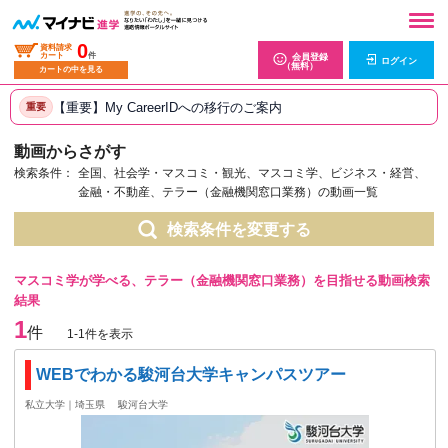
0
資料請求
カート
件
会員登録
ログイン
（無料）
カートの中を見る
【重要】My CareerIDへの移行のご案内
重要
動画からさがす
検索条件：
全国、社会学・マスコミ・観光、マスコミ学、ビジネス・経営、
金融・不動産、テラー（金融機関窓口業務）の動画一覧
検索条件を変更する
マスコミ学が学べる、テラー（金融機関窓口業務）を目指せる動画検索
結果
1
件
1-1件を表示
WEBでわかる駿河台大学キャンパスツアー
私立大学｜埼玉県
駿河台大学