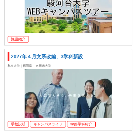
施設紹介
2027年４月文系改編、3学科新設
私立大学｜福岡県
久留米大学
学校説明
キャンパスライフ
学部学科紹介