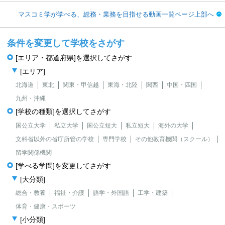
マスコミ学が学べる、総務・業務を目指せる動画一覧ページ上部へ
条件を変更して学校をさがす
[エリア・都道府県]を選択してさがす
[エリア]
北海道
東北
関東・甲信越
東海・北陸
関西
中国・四国
九州・沖縄
[学校の種類]を選択してさがす
国公立大学
私立大学
国公立短大
私立短大
海外の大学
文科省以外の省庁所管の学校
専門学校
その他教育機関（スクール）
留学関係機関
[学べる学問]を変更してさがす
[大分類]
総合・教養
福祉・介護
語学・外国語
工学・建築
体育・健康・スポーツ
[小分類]