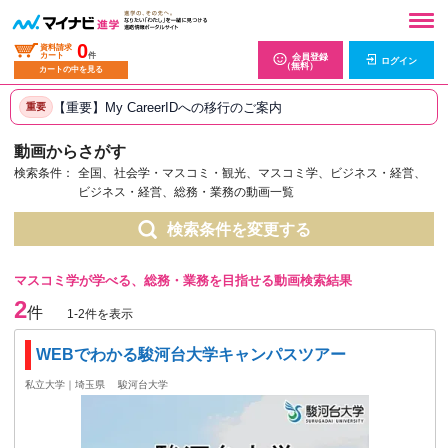
0
資料請求
カート
件
会員登録
ログイン
（無料）
カートの中を見る
【重要】My CareerIDへの移行のご案内
重要
動画からさがす
検索条件：
全国、社会学・マスコミ・観光、マスコミ学、ビジネス・経営、
ビジネス・経営、総務・業務の動画一覧
検索条件を変更する
マスコミ学が学べる、総務・業務を目指せる動画検索結果
2
件
1-2件を表示
WEBでわかる駿河台大学キャンパスツアー
私立大学｜埼玉県
駿河台大学