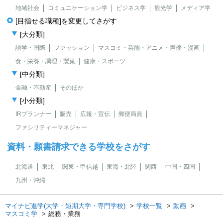
地域社会
コミュニケーション学
ビジネス学
観光学
メディア学
[目指せる職種]を変更してさがす
[大分類]
語学・国際
ファッション
マスコミ・芸能・アニメ・声優・漫画
食・栄養・調理・製菓
健康・スポーツ
[中分類]
金融・不動産
そのほか
[小分類]
IRプランナー
販売
広報・宣伝
郵便局員
ファシリティーマネジャー
資料・願書請求できる学校をさがす
北海道
東北
関東・甲信越
東海・北陸
関西
中国・四国
九州・沖縄
マイナビ進学(大学・短期大学・専門学校)
学校一覧
動画
マスコミ学
総務・業務