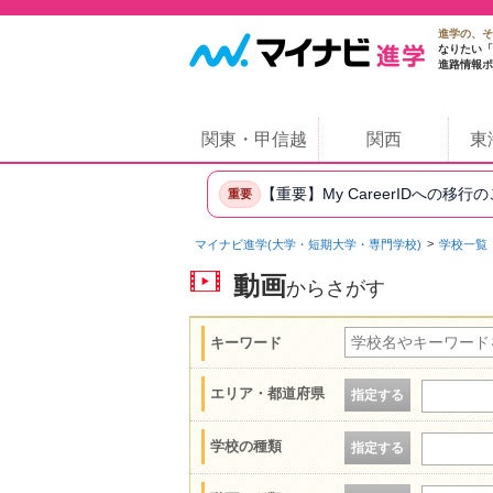
進学の、そ
なりたい「
進路情報ポ
関東・甲信越
関西
東
【重要】My CareerIDへの移行
重要
マイナビ進学(大学・短期大学・専門学校)
学校一覧
動画
からさがす
キーワード
エリア・都道府県
指定する
学校の種類
指定する