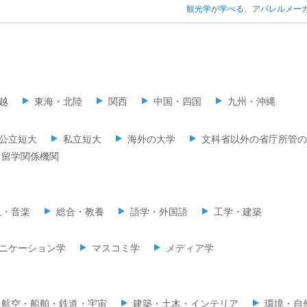
観光学が学べる、アパレルメー
越
東海・北陸
関西
中国・四国
九州・沖縄
公立短大
私立短大
海外の大学
文科省以外の省庁所管の
留学関係機関
現・音楽
総合・教養
語学・外国語
工学・建築
ニケーション学
マスコミ学
メディア学
・航空・船舶・鉄道・宇宙
建築・土木・インテリア
環境・自