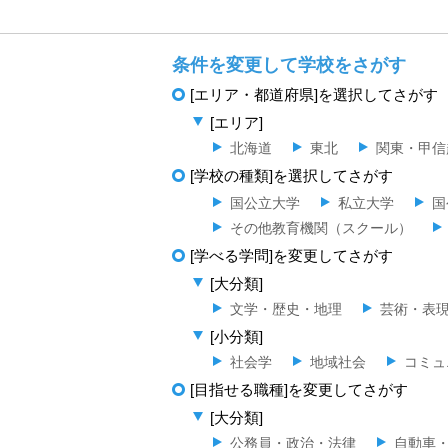
条件を変更して学校をさがす
[エリア・都道府県]を選択してさがす
[エリア]
北海道
東北
関東・甲信
[学校の種類]を選択してさがす
国公立大学
私立大学
国
その他教育機関（スクール）
[学べる学問]を変更してさがす
[大分類]
文学・歴史・地理
芸術・表
[小分類]
社会学
地域社会
コミュ
[目指せる職種]を変更してさがす
[大分類]
公務員・政治・法律
自動車