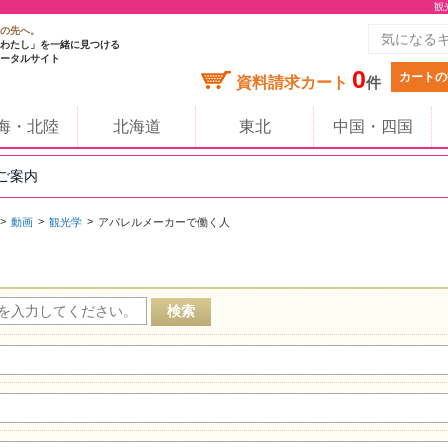
観
の先へ。
わたし」を一緒に見つける
ータルサイト
0
カートの
資料請求カート
件
海・北陸
北海道
東北
中国・四国
のご案内
動画
観光学
アパレルメーカーで働く人