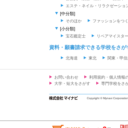
エステ・ネイル・リラクゼーショ
[中分類]
そのほか
ファッションをつ
[小分類]
宝石鑑定士
リペアマイスタ
資料・願書請求できる学校をさが
北海道
東北
関東・甲信
お問い合わせ
利用規約・個人情報
大学・短大をさがす
専門学校をさ
Copyright © Mynavi Corporatio