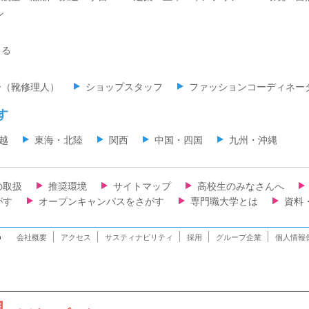
ン
くる
ー（靴修理人）
ショップスタッフ
ファッションコーディネー
す
越
東海・北陸
関西
中国・四国
九州・沖縄
の取扱
推奨環境
サイトマップ
高校生のみなさんへ
がす
オープンキャンパスをさがす
専門職大学とは
資料
n
会社概要
アクセス
サスティナビリティ
採用
グループ企業
個人情報