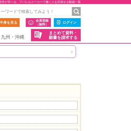
光学が学べる、アパレルメーカーで働く人を目指せる動画一覧
会員登録
中身を見る
ログイン
（無料）
まとめて資料・
九州・沖縄
願書を請求する
›