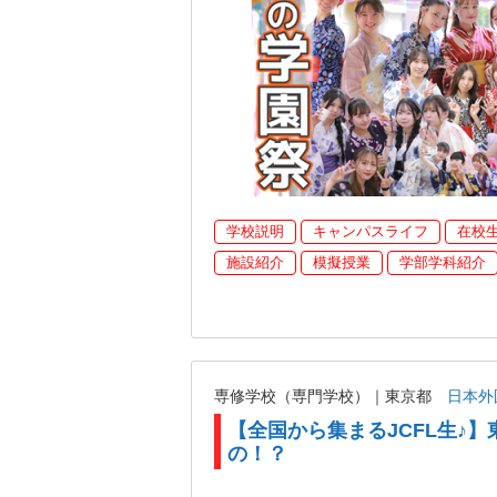
学校説明
キャンパスライフ
在校
施設紹介
模擬授業
学部学科紹介
専修学校（専門学校）｜東京都
日本外
【全国から集まるJCFL生♪】
の！？