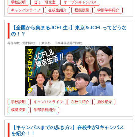
学校説明
ゼミ・研究室
オープンキャンパス
キャンパスライフ
在校生紹介
模擬授業
学部学科紹介
【全国から集まるJCFL生♪】東京＆JCFLってどうな
の！？
専修学校（専門学校）｜東京都
日本外国語専門学校
学校説明
キャンパスライフ
在校生紹介
施設紹介
模擬授業
学部学科紹介
【キャンパスまでの歩き方♪】在校生が3キャンパス
を紹介！！