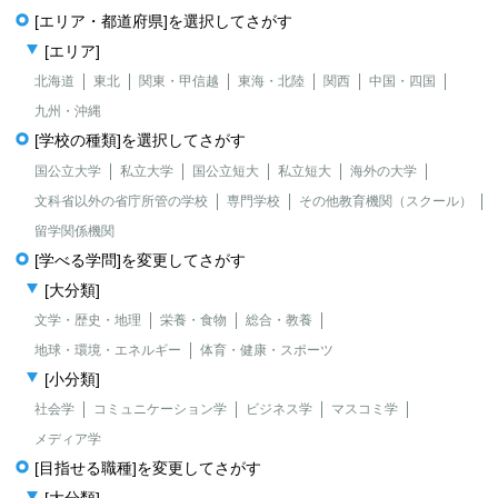
[エリア・都道府県]を選択してさがす
[エリア]
北海道
東北
関東・甲信越
東海・北陸
関西
中国・四国
九州・沖縄
[学校の種類]を選択してさがす
国公立大学
私立大学
国公立短大
私立短大
海外の大学
文科省以外の省庁所管の学校
専門学校
その他教育機関（スクール）
留学関係機関
[学べる学問]を変更してさがす
[大分類]
文学・歴史・地理
栄養・食物
総合・教養
地球・環境・エネルギー
体育・健康・スポーツ
[小分類]
社会学
コミュニケーション学
ビジネス学
マスコミ学
メディア学
[目指せる職種]を変更してさがす