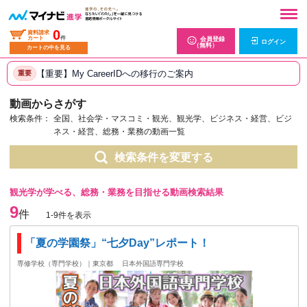
0
資料請求
カート
件
会員登録
ログイン
（無料）
カートの中を見る
【重要】My CareerIDへの移行のご案内
重要
動画からさがす
検索条件：
全国、社会学・マスコミ・観光、観光学、ビジネス・経営、ビジ
ネス・経営、総務・業務の動画一覧
検索条件を変更する
観光学が学べる、総務・業務を目指せる動画検索結果
9
件
1-9件を表示
「夏の学園祭」“七夕Day”レポート！
専修学校（専門学校）｜東京都
日本外国語専門学校