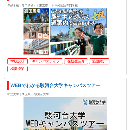
専修学校（専門学校）｜東京都
日本外国語専門学校
学校説明
キャンパスライフ
在校生紹介
施設紹介
模擬授業
WEBでわかる駿河台大学キャンパスツアー
私立大学｜埼玉県
駿河台大学