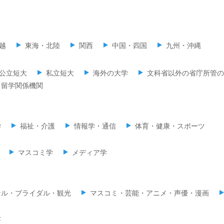
越
東海・北陸
関西
中国・四国
九州・沖縄
公立短大
私立短大
海外の大学
文科省以外の省庁所管の
留学関係機関
学
福祉・介護
情報学・通信
体育・健康・スポーツ
マスコミ学
メディア学
テル・ブライダル・観光
マスコミ・芸能・アニメ・声優・漫画
芸