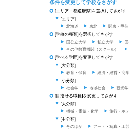
条件を変更して学校をさがす
[エリア・都道府県]を選択してさがす
[エリア]
北海道
東北
関東・甲信
[学校の種類]を選択してさがす
国公立大学
私立大学
国
その他教育機関（スクール）
[学べる学問]を変更してさがす
[大分類]
教育・保育
経済・経営・商
[小分類]
社会学
地域社会
観光学
[目指せる職種]を変更してさがす
[大分類]
機械・電気・化学
旅行・ホ
[中分類]
そのほか
アート・写真・工