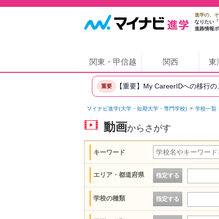
進学の、そ
なりたい「
進路情報ポ
関東・甲信越
関西
東
【重要】My CareerIDへの移行
重要
マイナビ進学(大学・短期大学・専門学校)
学校一覧
動画
からさがす
キーワード
エリア・都道府県
指定する
学校の種類
指定する