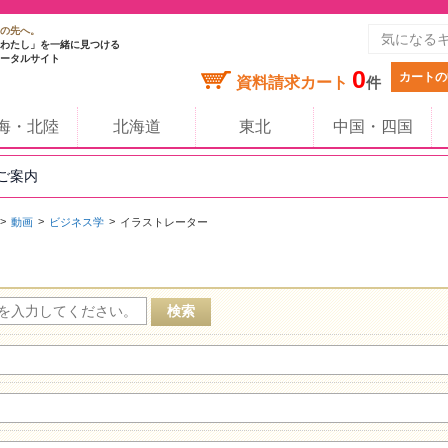
の先へ。
わたし」を一緒に見つける
ータルサイト
0
カートの
資料請求カート
件
海・北陸
北海道
東北
中国・四国
のご案内
動画
ビジネス学
イラストレーター