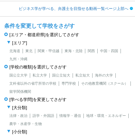
ビジネス学が学べる、弁護士を目指せる動画一覧ページ上部へ
条件を変更して学校をさがす
[エリア・都道府県]を選択してさがす
[エリア]
北海道
東北
関東・甲信越
東海・北陸
関西
中国・四国
九州・沖縄
[学校の種類]を選択してさがす
国公立大学
私立大学
国公立短大
私立短大
海外の大学
文科省以外の省庁所管の学校
専門学校
その他教育機関（スクール）
留学関係機関
[学べる学問]を変更してさがす
[大分類]
法律・政治
語学・外国語
情報学・通信
地球・環境・エネルギー
農学・水産学・生物
[小分類]