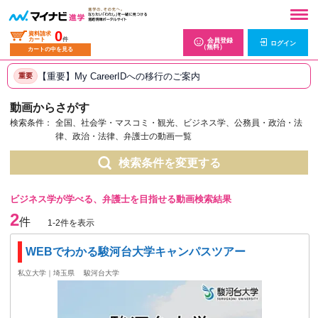
0
資料請求
カート
件
会員登録
ログイン
（無料）
カートの中を見る
【重要】My CareerIDへの移行のご案内
重要
動画からさがす
検索条件：
全国、社会学・マスコミ・観光、ビジネス学、公務員・政治・法
律、政治・法律、弁護士の動画一覧
検索条件を変更する
ビジネス学が学べる、弁護士を目指せる動画検索結果
2
件
1-2件を表示
WEBでわかる駿河台大学キャンパスツアー
私立大学｜埼玉県
駿河台大学