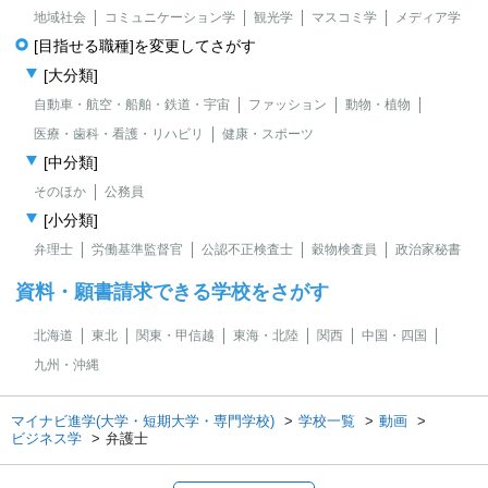
地域社会
コミュニケーション学
観光学
マスコミ学
メディア学
[目指せる職種]を変更してさがす
[大分類]
自動車・航空・船舶・鉄道・宇宙
ファッション
動物・植物
医療・歯科・看護・リハビリ
健康・スポーツ
[中分類]
そのほか
公務員
[小分類]
弁理士
労働基準監督官
公認不正検査士
穀物検査員
政治家秘書
資料・願書請求できる学校をさがす
北海道
東北
関東・甲信越
東海・北陸
関西
中国・四国
九州・沖縄
マイナビ進学(大学・短期大学・専門学校)
学校一覧
動画
ビジネス学
弁護士