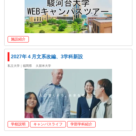
施設紹介
2027年４月文系改編、3学科新設
私立大学｜福岡県
久留米大学
学校説明
キャンパスライフ
学部学科紹介