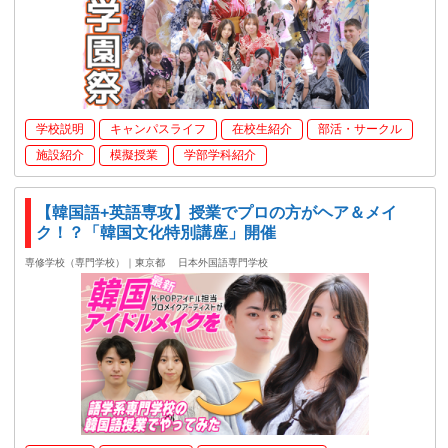
学校説明
キャンパスライフ
在校生紹介
部活・サークル
施設紹介
模擬授業
学部学科紹介
【韓国語+英語専攻】授業でプロの方がヘア＆メイ
ク！？「韓国文化特別講座」開催
専修学校（専門学校）｜東京都
日本外国語専門学校