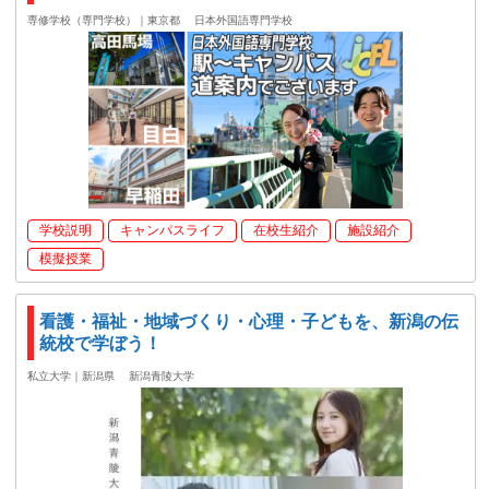
専修学校（専門学校）｜東京都
日本外国語専門学校
学校説明
キャンパスライフ
在校生紹介
施設紹介
模擬授業
看護・福祉・地域づくり・心理・子どもを、新潟の伝
統校で学ぼう！
私立大学｜新潟県
新潟青陵大学