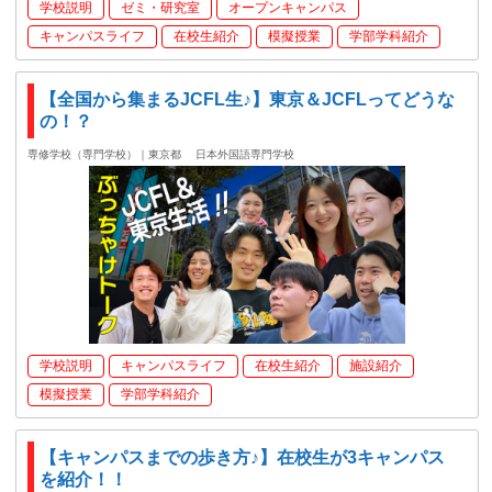
学校説明
ゼミ・研究室
オープンキャンパス
キャンパスライフ
在校生紹介
模擬授業
学部学科紹介
【全国から集まるJCFL生♪】東京＆JCFLってどうな
の！？
専修学校（専門学校）｜東京都
日本外国語専門学校
学校説明
キャンパスライフ
在校生紹介
施設紹介
模擬授業
学部学科紹介
【キャンパスまでの歩き方♪】在校生が3キャンパス
を紹介！！