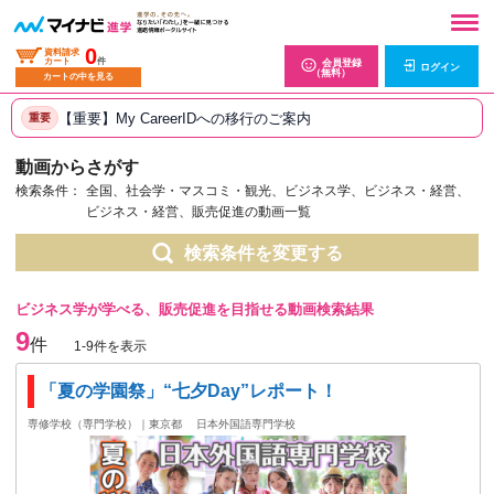
0
資料請求
カート
件
会員登録
ログイン
（無料）
カートの中を見る
【重要】My CareerIDへの移行のご案内
重要
動画からさがす
検索条件：
全国、社会学・マスコミ・観光、ビジネス学、ビジネス・経営、
ビジネス・経営、販売促進の動画一覧
検索条件を変更する
ビジネス学が学べる、販売促進を目指せる動画検索結果
9
件
1-9件を表示
「夏の学園祭」“七夕Day”レポート！
専修学校（専門学校）｜東京都
日本外国語専門学校