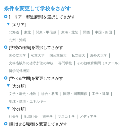
条件を変更して学校をさがす
[エリア・都道府県]を選択してさがす
[エリア]
北海道
東北
関東・甲信越
東海・北陸
関西
中国・四国
九州・沖縄
[学校の種類]を選択してさがす
国公立大学
私立大学
国公立短大
私立短大
海外の大学
文科省以外の省庁所管の学校
専門学校
その他教育機関（スクール）
留学関係機関
[学べる学問]を変更してさがす
[大分類]
文学・歴史・地理
総合・教養
国際・国際関係
工学・建築
地球・環境・エネルギー
[小分類]
社会学
地域社会
観光学
マスコミ学
メディア学
[目指せる職種]を変更してさがす