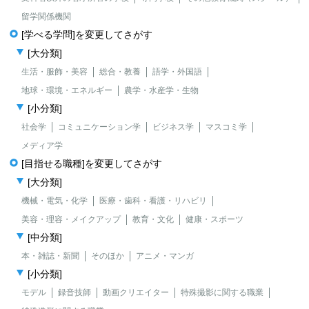
留学関係機関
[学べる学問]を変更してさがす
[大分類]
生活・服飾・美容
総合・教養
語学・外国語
地球・環境・エネルギー
農学・水産学・生物
[小分類]
社会学
コミュニケーション学
ビジネス学
マスコミ学
メディア学
[目指せる職種]を変更してさがす
[大分類]
機械・電気・化学
医療・歯科・看護・リハビリ
美容・理容・メイクアップ
教育・文化
健康・スポーツ
[中分類]
本・雑誌・新聞
そのほか
アニメ・マンガ
[小分類]
モデル
録音技師
動画クリエイター
特殊撮影に関する職業