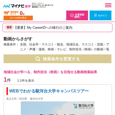
0
資料請求
カート
件
会員登録
ログイン
（無料）
カートの中を見る
【重要】My CareerIDへの移行のご案内
重要
動画からさがす
検索条件：
全国、社会学・マスコミ・観光、地域社会、マスコミ・芸能・ア
ニメ・声優・漫画、映画・テレビ、制作担当（映画）の動画一覧
検索条件を変更する
地域社会が学べる、制作担当（映画）を目指せる動画検索結果
1
件
1-1件を表示
WEBでわかる駿河台大学キャンパスツアー
私立大学｜埼玉県
駿河台大学