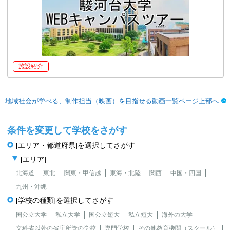
施設紹介
地域社会が学べる、制作担当（映画）を目指せる動画一覧ページ上部へ
条件を変更して学校をさがす
[エリア・都道府県]を選択してさがす
[エリア]
北海道
東北
関東・甲信越
東海・北陸
関西
中国・四国
九州・沖縄
[学校の種類]を選択してさがす
国公立大学
私立大学
国公立短大
私立短大
海外の大学
文科省以外の省庁所管の学校
専門学校
その他教育機関（スクール）