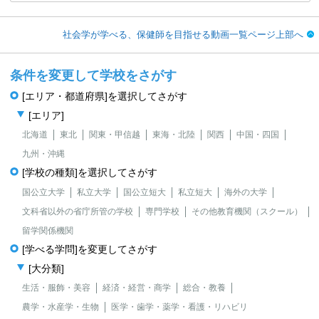
社会学が学べる、保健師を目指せる動画一覧ページ上部へ
条件を変更して学校をさがす
[エリア・都道府県]を選択してさがす
[エリア]
北海道
東北
関東・甲信越
東海・北陸
関西
中国・四国
九州・沖縄
[学校の種類]を選択してさがす
国公立大学
私立大学
国公立短大
私立短大
海外の大学
文科省以外の省庁所管の学校
専門学校
その他教育機関（スクール）
留学関係機関
[学べる学問]を変更してさがす
[大分類]
生活・服飾・美容
経済・経営・商学
総合・教養
農学・水産学・生物
医学・歯学・薬学・看護・リハビリ