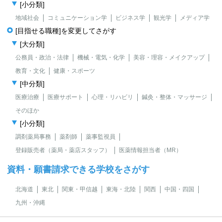
[小分類]
地域社会
コミュニケーション学
ビジネス学
観光学
メディア学
[目指せる職種]を変更してさがす
[大分類]
公務員・政治・法律
機械・電気・化学
美容・理容・メイクアップ
教育・文化
健康・スポーツ
[中分類]
医療治療
医療サポート
心理・リハビリ
鍼灸・整体・マッサージ
そのほか
[小分類]
調剤薬局事務
薬剤師
薬事監視員
登録販売者（薬局・薬店スタッフ）
医薬情報担当者（MR）
資料・願書請求できる学校をさがす
北海道
東北
関東・甲信越
東海・北陸
関西
中国・四国
九州・沖縄