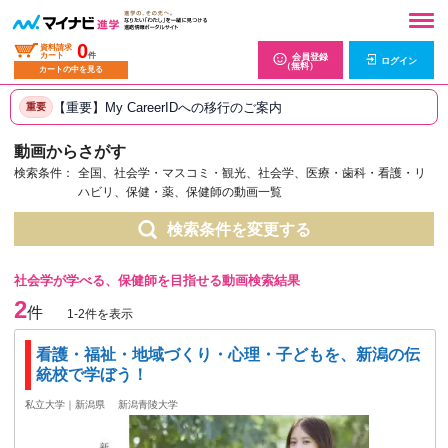
0
資料請求
カート
件
会員登録
ログイン
（無料）
カートの中を見る
【重要】My CareerIDへの移行のご案内
重要
動画からさがす
検索条件：
全国、社会学・マスコミ・観光、社会学、医療・歯科・看護・リ
ハビリ、保健・薬、保健師の動画一覧
検索条件を変更する
社会学が学べる、保健師を目指せる動画検索結果
2
件
1-2件を表示
看護・福祉・地域づくり・心理・子どもを、新潟の伝
統校で学ぼう！
私立大学｜新潟県
新潟青陵大学