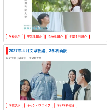
学校説明
卒業生紹介
在校生紹介
学部学科紹介
2027年４月文系改編、3学科新設
私立大学｜福岡県
久留米大学
学校説明
キャンパスライフ
学部学科紹介