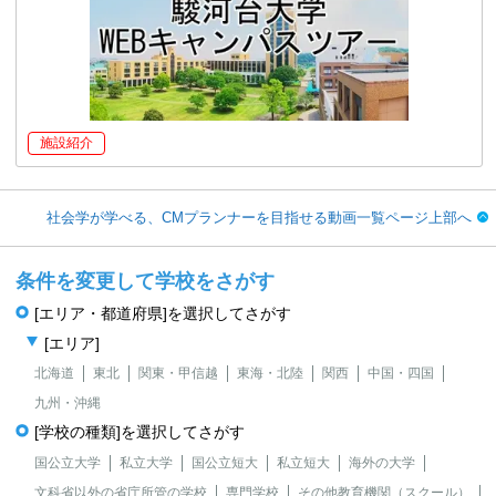
施設紹介
社会学が学べる、CMプランナーを目指せる動画一覧ページ上部へ
条件を変更して学校をさがす
[エリア・都道府県]を選択してさがす
[エリア]
北海道
東北
関東・甲信越
東海・北陸
関西
中国・四国
九州・沖縄
[学校の種類]を選択してさがす
国公立大学
私立大学
国公立短大
私立短大
海外の大学
文科省以外の省庁所管の学校
専門学校
その他教育機関（スクール）