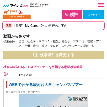
0
資料請求
カート
件
会員登録
ログイン
（無料）
カートの中を見る
【重要】My CareerIDへの移行のご案内
重要
動画からさがす
検索条件：
全国、社会学・マスコミ・観光、社会学、マスコミ・芸能・アニ
メ・声優・漫画、映画・テレビ、CMプランナーの動画一覧
検索条件を変更する
社会学が学べる、CMプランナーを目指せる動画検索結果
1
件
1-1件を表示
WEBでわかる駿河台大学キャンパスツアー
私立大学｜埼玉県
駿河台大学