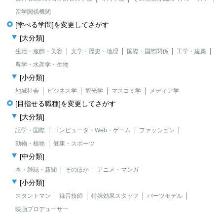
留学関係機関
[学べる学問]を変更してさがす
[大分類]
生活・服飾・美容
文学・歴史・地理
国際・国際関係
工学・建築
農学・水産学・生物
[小分類]
地域社会
ビジネス学
観光学
マスコミ学
メディア学
[目指せる職種]を変更してさがす
[大分類]
語学・国際
コンピュータ・Web・ゲーム
ファッション
動物・植物
健康・スポーツ
[中分類]
本・雑誌・新聞
そのほか
アニメ・マンガ
[小分類]
スタントマン
録音技師
特殊効果スタッフ
パーツモデル
映画プロデューサー