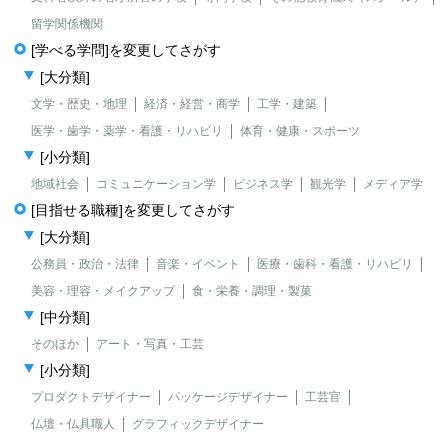
留学関係機関
[学べる学問]を変更してさがす
[大分類]
文学・歴史・地理
経済・経営・商学
工学・建築
医学・歯学・薬学・看護・リハビリ
体育・健康・スポーツ
[小分類]
地域社会
コミュニケーション学
ビジネス学
観光学
メディア学
[目指せる職種]を変更してさがす
[大分類]
公務員・政治・法律
音楽・イベント
医療・歯科・看護・リハビリ
美容・理容・メイクアップ
食・栄養・調理・製菓
[中分類]
そのほか
アート・写真・工芸
[小分類]
プロダクトデザイナー
パッケージデザイナー
工芸官
仏壇・仏具職人
グラフィックデザイナー