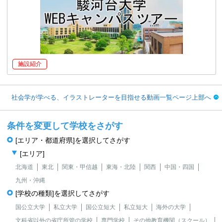
施設紹介
社会学が学べる、イラストレーターを目指せる動画一覧ページ上部へ
条件を変更して学校をさがす
[エリア・都道府県]を選択してさがす
[エリア]
北海道
東北
関東・甲信越
東海・北陸
関西
中国・四国
九州・沖縄
[学校の種類]を選択してさがす
国公立大学
私立大学
国公立短大
私立短大
海外の大学
文科省以外の省庁所管の学校
専門学校
その他教育機関（スクール）