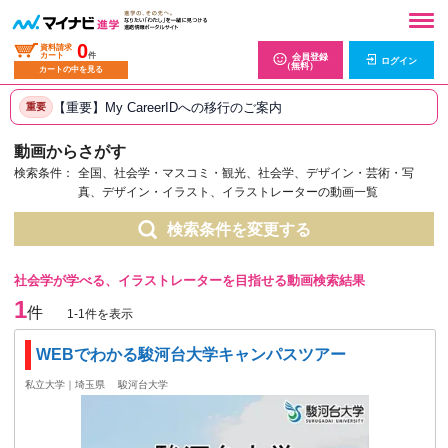
0
資料請求
カート
件
会員登録
ログイン
（無料）
カートの中を見る
【重要】My CareerIDへの移行のご案内
重要
動画からさがす
検索条件：
全国、社会学・マスコミ・観光、社会学、デザイン・芸術・写
真、デザイン・イラスト、イラストレーターの動画一覧
検索条件を変更する
社会学が学べる、イラストレーターを目指せる動画検索結果
1
件
1-1件を表示
WEBでわかる駿河台大学キャンパスツアー
私立大学｜埼玉県
駿河台大学