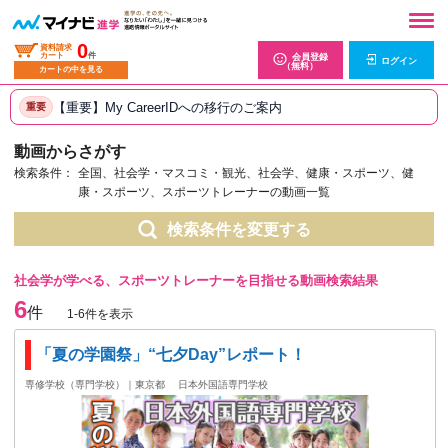
0
資料請求
カート
件
会員登録
ログイン
（無料）
カートの中を見る
【重要】My CareerIDへの移行のご案内
重要
動画からさがす
検索条件：
全国、社会学・マスコミ・観光、社会学、健康・スポーツ、健
康・スポーツ、スポーツトレーナーの動画一覧
検索条件を変更する
社会学が学べる、スポーツトレーナーを目指せる動画検索結果
6
件
1-6件を表示
「夏の学園祭」“七夕Day”レポート！
専修学校（専門学校）｜東京都
日本外国語専門学校