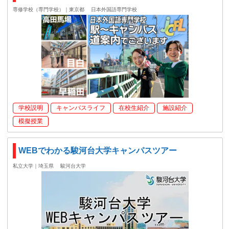
専修学校（専門学校）｜東京都
日本外国語専門学校
学校説明
キャンパスライフ
在校生紹介
施設紹介
模擬授業
WEBでわかる駿河台大学キャンパスツアー
私立大学｜埼玉県
駿河台大学