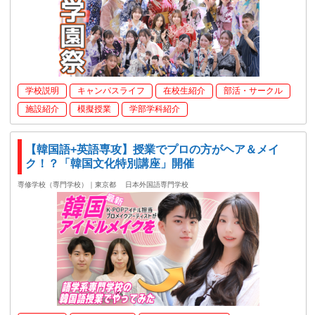
学校説明
キャンパスライフ
在校生紹介
部活・サークル
施設紹介
模擬授業
学部学科紹介
【韓国語+英語専攻】授業でプロの方がヘア＆メイ
ク！？「韓国文化特別講座」開催
専修学校（専門学校）｜東京都
日本外国語専門学校