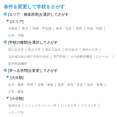
条件を変更して学校をさがす
[エリア・都道府県]を選択してさがす
[エリア]
北海道
東北
関東・甲信越
東海・北陸
関西
中国・四国
九州・沖縄
[学校の種類]を選択してさがす
国公立大学
私立大学
国公立短大
私立短大
海外の大学
文科省以外の省庁所管の学校
専門学校
その他教育機関（スクール）
留学関係機関
[学べる学問]を変更してさがす
[大分類]
生活・服飾・美容
栄養・食物
芸術・表現・音楽
総合・教養
工学・建築
[小分類]
地域社会
コミュニケーション学
ビジネス学
マスコミ学
メディア学