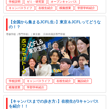
学校説明
ゼミ・研究室
オープンキャンパス
キャンパスライフ
在校生紹介
模擬授業
学部学科紹介
【全国から集まるJCFL生♪】東京＆JCFLってどうな
の！？
専修学校（専門学校）｜東京都
日本外国語専門学校
学校説明
キャンパスライフ
在校生紹介
施設紹介
模擬授業
学部学科紹介
【キャンパスまでの歩き方♪】在校生が3キャンパス
を紹介！！