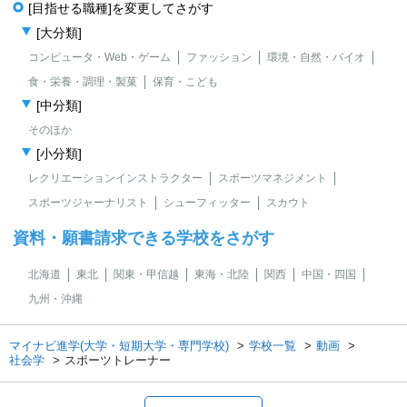
[目指せる職種]を変更してさがす
[大分類]
コンピュータ・Web・ゲーム
ファッション
環境・自然・バイオ
食・栄養・調理・製菓
保育・こども
[中分類]
そのほか
[小分類]
レクリエーションインストラクター
スポーツマネジメント
スポーツジャーナリスト
シューフィッター
スカウト
資料・願書請求できる学校をさがす
北海道
東北
関東・甲信越
東海・北陸
関西
中国・四国
九州・沖縄
マイナビ進学(大学・短期大学・専門学校)
学校一覧
動画
社会学
スポーツトレーナー