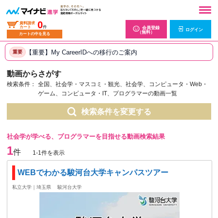
0
資料請求
カート
件
会員登録
ログイン
（無料）
カートの中を見る
【重要】My CareerIDへの移行のご案内
重要
動画からさがす
検索条件：
全国、社会学・マスコミ・観光、社会学、コンピュータ・Web・
ゲーム、コンピュータ・IT、プログラマーの動画一覧
検索条件を変更する
社会学が学べる、プログラマーを目指せる動画検索結果
1
件
1-1件を表示
WEBでわかる駿河台大学キャンパスツアー
私立大学｜埼玉県
駿河台大学