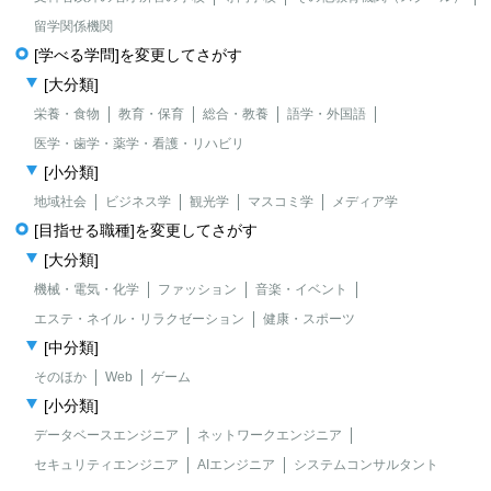
留学関係機関
[学べる学問]を変更してさがす
[大分類]
栄養・食物
教育・保育
総合・教養
語学・外国語
医学・歯学・薬学・看護・リハビリ
[小分類]
地域社会
ビジネス学
観光学
マスコミ学
メディア学
[目指せる職種]を変更してさがす
[大分類]
機械・電気・化学
ファッション
音楽・イベント
エステ・ネイル・リラクゼーション
健康・スポーツ
[中分類]
そのほか
Web
ゲーム
[小分類]
データベースエンジニア
ネットワークエンジニア
セキュリティエンジニア
AIエンジニア
システムコンサルタント