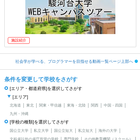
施設紹介
社会学が学べる、プログラマーを目指せる動画一覧ページ上部へ
条件を変更して学校をさがす
[エリア・都道府県]を選択してさがす
[エリア]
北海道
東北
関東・甲信越
東海・北陸
関西
中国・四国
九州・沖縄
[学校の種類]を選択してさがす
国公立大学
私立大学
国公立短大
私立短大
海外の大学
文科省以外の省庁所管の学校
専門学校
その他教育機関（スクール）